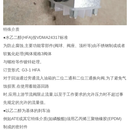
特殊介质
●水乙二醇(HFA)按VDMA24317标准
为防止腐蚀,主要功能零部件(阀球、阀座、顶杆等)由不锈钢制成或者
软氮化处理(阀体规格3阀体
与螺栓等作镀锌处理。
订货形式: G3-1 HFA
对于回油通过旁通流入油箱的二位二通和二位三通换向阀,为了避免气
蚀损害,在使用蓄能器回路
时,应用上游节流阀限止流量,以至于工作要求的允许压力时不超过事
先规定的允许的流量值。
●以乙二醇为基体的刹车油
例如ATE或其它特殊介质(如磷酸酯)须用乙丙烯三聚物橡胶(EPDM)
制成的密封件