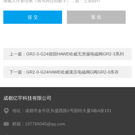
请输入计算结果（填写阿拉伯数字），如：三加四=7
上一篇：
GR2-3-G24德国HAWE哈威无泄漏电磁阀GR2-3系列
下一篇：
GR2-0-G24HAWE哈威液压电磁阀G阀GR2-0库存
成都亿宇科技有限公司
地址：成都市金牛区兴盛西路2号固特大厦5栋A座101
邮箱：197765040@qq.com