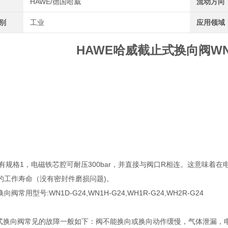
HAWE/德国哈威
流动方向
类别
工业
应用领域
HAWE哈威截止式换向阀W
只有规格1，电磁铁芯腔可耐压300bar，并直接与阀口R相连。这意味
的工作寿命（没有密封件磨损问题)。
阀常用型号:WN1D-G24,WN1H-G24,WH1R-G24,WH2R-G24
止式换向阀常见的故障一般如下：阀不能换向或换向动作缓慢，气体泄漏，