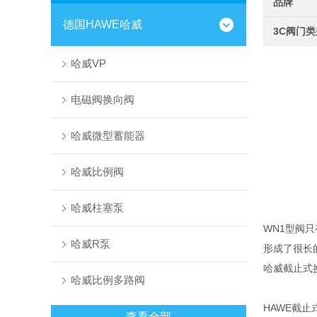
品牌
德国HAWE哈威
3C阀门
哈威VP
电磁阀换向阀
哈威微型蓄能器
哈威比例阀
哈威柱塞泵
WN1型阀
哈威R泵
形成了很长
哈威截止式换向
哈威比例多路阀
HAWE截
查看全部