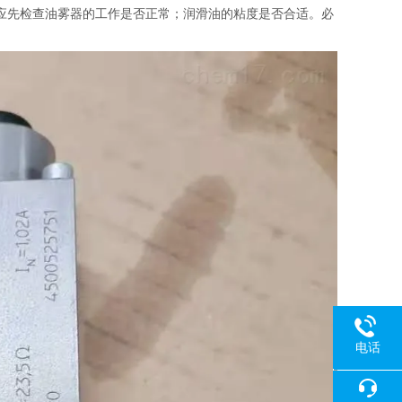
应先检查油雾器的工作是否正常；润滑油的粘度是否合适。必
电话
18080