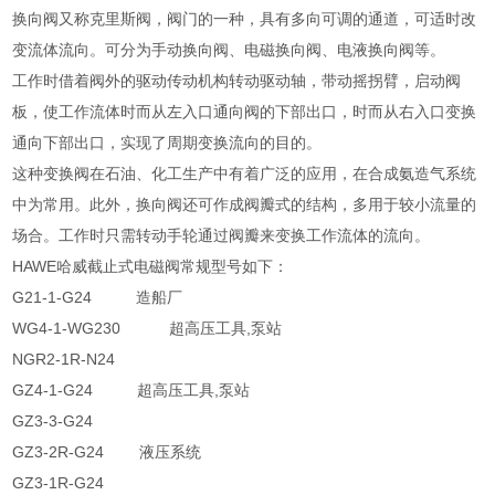
换向阀又称克里斯阀，阀门的一种，具有多向可调的通道，可适时改
变流体流向。可分为手动换向阀、电磁换向阀、电液换向阀等。
工作时借着阀外的驱动传动机构转动驱动轴，带动摇拐臂，启动阀
板，使工作流体时而从左入口通向阀的下部出口，时而从右入口变换
通向下部出口，实现了周期变换流向的目的。
这种变换阀在石油、化工生产中有着广泛的应用，在合成氨造气系统
中为常用。此外，换向阀还可作成阀瓣式的结构，多用于较小流量的
场合。工作时只需转动手轮通过阀瓣来变换工作流体的流向。
HAWE哈威截止式电磁阀常规型号如下：
G21-1-G24 造船厂
WG4-1-WG230 超高压工具,泵站
NGR2-1R-N24
GZ4-1-G24 超高压工具,泵站
GZ3-3-G24
GZ3-2R-G24 液压系统
GZ3-1R-G24