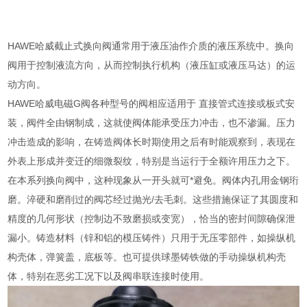
HAWE哈威截止式换向阀通常用于液压油作介质的液压系统中。换向
阀用于控制液流方向，从而控制执行机构（液压缸或液压马达）的运
动方向。
HAWE哈威电磁G阀各种型号的阀相应适用于 直接管式连接或板式安
装，阀件全由钢制成，这就使阀体能承受压力冲击，也不渗漏。压力
冲击造成的影响，在铸造阀体长时期使用之后有时能观察到，表现在
外表上形成并变迁的细微裂纹，特别是当运行于全额许用压力之下。
在本系列换向阀中，这种现象从一开头就可*避免。阀体内孔用金钢珩
磨。淬硬和磨削过的阀芯经过抛光/去毛刺。这些措施保证了其圆度和
精度的几何形状（控制边不致磨损或变宽），恰当的密封间隙确保泄
漏小。铸造材料（锌和铝的模压铸件）只用于无压零部件，如操纵机
构壳体，弹簧盖，底板等。也可提供球墨铸铁做的手动操纵机构壳
体，特别在恶劣工况下以及阀串联连接时使用。