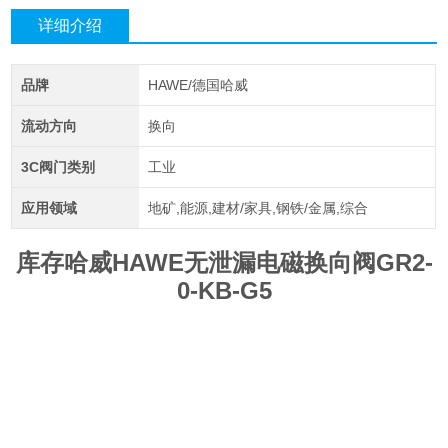
详细介绍
品牌
HAWE/德国哈威
流动方向
换向
3C阀门类别
工业
应用领域
地矿,能源,建材/家具,钢铁/金属,综合
库存哈威HAWE无泄漏电磁换向阀GR2-
0-KB-G5