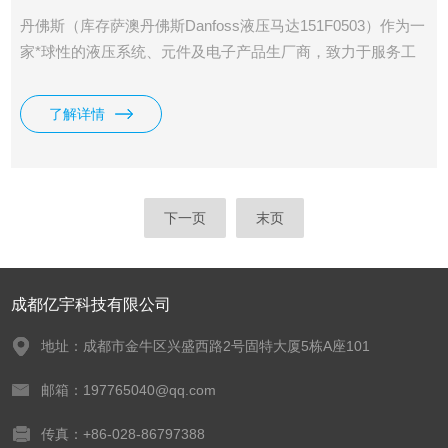
丹佛斯（库存萨澳丹佛斯Danfoss液压马达151F0503）作为一
家*球性的液压系统、元件及电子产品生厂商，致力于服务工
程机械主机厂，涉及领域包括：农业机械、建筑机械、筑路机
械、物料搬运机械、林业机械、草坪护理机械以及特种机械
了解详情
等。
下一页
末页
成都亿宇科技有限公司
地址：成都市金牛区兴盛西路2号固特大厦5栋A座101
邮箱：197765040@qq.com
传真：+86-028-86797388