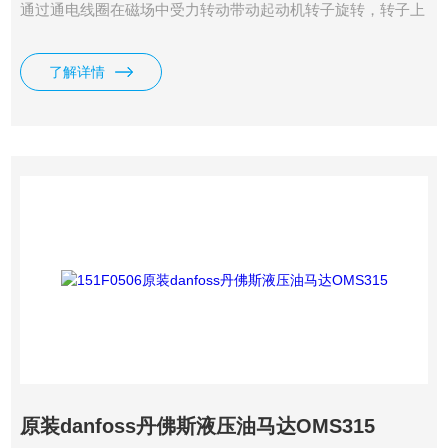
通过通电线圈在磁场中受力转动带动起动机转子旋转，转子上
的小齿轮带动发动机飞轮旋转。该技术产品于1912*使用在汽
车行业。我司丹佛斯DANFOSS液压马达OMS315附证明.
了解详情
原装danfoss丹佛斯液压油马达OMS315