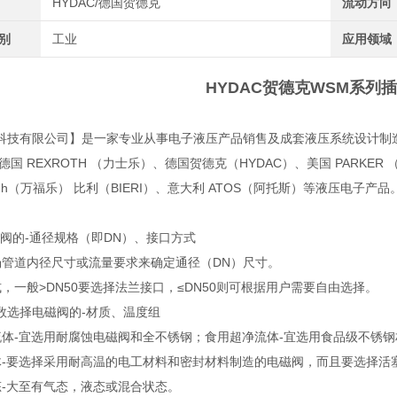
HYDAC/德国贺德克
流动方向
类别
工业
应用领域
HYDAC贺德克WSM系列
科技有限公司】是一家专业从事电子液压产品销售及成套液压系统设计制造
德国 REXROTH （力士乐）、德国贺德克（HYDAC）、美国 PARKER 
fluh（万福乐） 比利（BIERI）、意大利 ATOS（阿托斯）等液压电子产品
磁阀的-通径规格（即DN）、接口方式
场管道内径尺寸或流量要求来确定通径（DN）尺寸。
，一般>DN50要选择法兰接口，≤DN50则可根据用户需要自由选择。
数选择电磁阀的-材质、温度组
流体-宜选用耐腐蚀电磁阀和全不锈钢；食用超净流体-宜选用食品级不锈
体-要选择采用耐高温的电工材料和密封材料制造的电磁阀，而且要选择活
态-大至有气态，液态或混合状态。