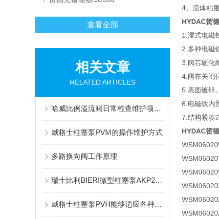
4、流体粘
HYDAC贺
查看全部
1.湿式电
2.多种电
3.阀芯硬
相关文章
4.阀在关
RELATED ARTICLES
5.表面镀锌
6.电磁铁
哈威比例溢流阀日常检查维护项目有什么？
7.结构紧凑
HYDAC贺
威格士柱塞泵PVM的操作维护方式
WSM06020
多路换向阀工作原理
WSM06020Y
WSM06020
瑞士比利BIERI微型柱塞泵AKP20系列原理及维修
WSM06020
WSM06020
威格士柱塞泵PVH能够适应各种高压工况
WSM06020Z