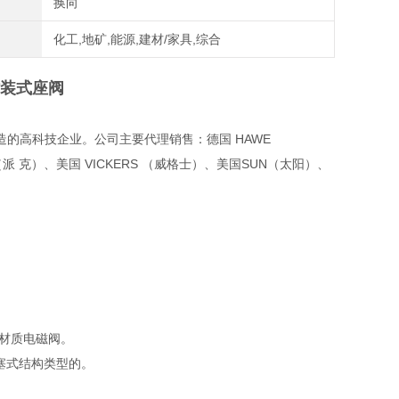
换向
化工,地矿,能源,建材/家具,综合
插装式座阀
的高科技企业。公司主要代理销售：德国 HAWE
（派 克）、美国 VICKERS （威格士）、美国SUN（太阳）、
。
钢材质电磁阀。
塞式结构类型的。