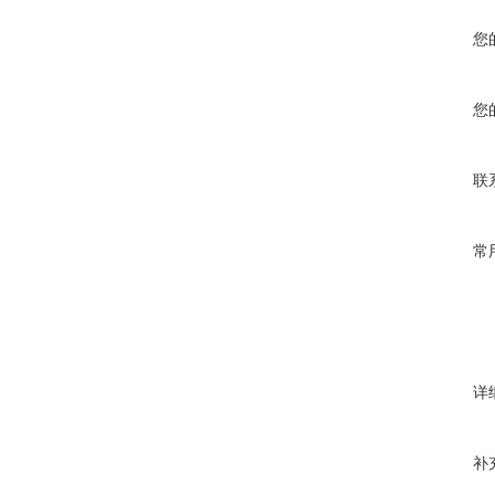
您
您
联
常
详
补