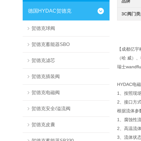
品牌
德国HYDAC贺德克
3C阀门
贺德克球阀
贺德克蓄能器SBO
【成都亿宇
（哈 威）、
贺德克滤芯
瑞士wand
贺德克插装阀
HYDAC电
贺德克电磁阀
1、按照现
2、接口方式
贺德克安全/溢流阀
根据流体参
1、腐蚀性
贺德克皮囊
2、高温流
3、流体状
贺德克蓄能器SB330