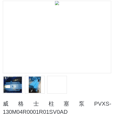
威格士柱塞泵PVXS-
130M04R0001R01SV0AD