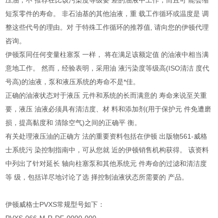
压油，不 推荐在比该污染度等级要 差的油液中工作，而且可 能会缩
短泵零件的寿命。 非石油基的其他油液，重 载工作循环或温度是 调
整这些代号的理由。对 于特殊工作循环的推荐值, 请向您的伊顿代理
咨询。
伊顿泵同任何变量柱塞泵 一样， 将在满足该额定值 的油液中相当满
意地工作。 然而，经验表明，采用油 液污染度等级高(ISO清洁 度代
号高)的油液，泵和液压系统的寿命不是*佳。
正确的油液状态对于液压 元件和系统的长而满意的 寿命来说至关重
要，液压 油液必须具有清洁度、材 料和添加剂(用于保护元 件免遭磨
损，提高黏度和 清除空气)之间的正确平 衡。
有关处理液压油的正确方 法的重要资料包括在伊顿 出版物561-威格
士系统污 染控制指南中，可从您就 近的伊顿销售机构获得。 该资料
中列出了针对延长 轴向柱塞泵和其他系统元 件寿命的过滤和清洁度
等 级，包括详尽地讨论了选 择控制油液状态所需要的 产品。
伊顿威格士PVXS常规型号如下：