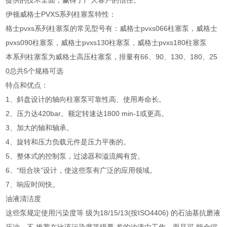
提供的技术全面，赢得了广大客户的信任。
伊顿威格士PVXS系列柱塞泵特性：
格士pvxs系列柱塞泵的常见型号有：威格士pvxs066柱塞泵，威格士
pvxs090柱塞泵，威格士pvxs130柱塞泵，威格士pvxs180柱塞泵
本系列柱塞泵为威格士高压柱塞泵，排量有66、90、130、180、25
0总共5个规格可选
特点和优点：
1、斜盘设计的轴向柱塞泵可靠性高、使用寿命长。
2、压力达420bar。额定转速达1800 min-1或更高。
3、加大的轴和轴承。
4、旋转和压力负载元件是压力平衡的。
5、整体式的控制泵，过滤器和溢流阀有货。
6、“组合块”设计，使这些泵有广泛的应用领域。
7、响应时间快。
油液清洁度
这些泵规定使用污染度等 级为18/15/13(按ISO4406) 的石油基抗磨液