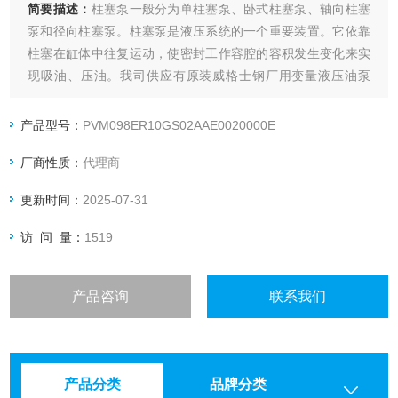
简要描述：
柱塞泵一般分为单柱塞泵、卧式柱塞泵、轴向柱塞
泵和径向柱塞泵。柱塞泵是液压系统的一个重要装置。它依靠
柱塞在缸体中往复运动，使密封工作容腔的容积发生变化来实
现吸油、压油。我司供应有原装威格士钢厂用变量液压油泵
PVM045ER。柱塞泵具有额定压力高、结构紧凑、效率高和流
量调节方便等优点。
产品型号：
PVM098ER10GS02AAE0020000E
厂商性质：
代理商
更新时间：
2025-07-31
访 问 量：
1519
产品咨询
联系我们
产品分类
品牌分类