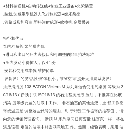
●材料输送机●自动传送线●制造工业设备●夹紧装置
.装载/卸载重型机器人飞行模拟器●娱乐乘坐
.管路成形和弯曲.塑料注射成形●吹模机.金属模铸
特征和优点
泵的寿命长.泵的噪声低
●进口和出口的压力表接口和可调整的排量挡块标准
●压力脉动小得惊人，仅4百分
.安装和使用成本低.维护简单
.设备设计的灵*活性强”体积小，节省空间”提开无泄漏系统设计
油液清洁度 108 EATON Vickers M 系列泵适合使用污染度 等级为 2
0/18/13 ( 伊顿 ) 或 ISO18/13 的石油基抗磨液 压油，不推荐在比该
污染 度等级要差的油液中工作。 非石油基的其他油液，重 载工作循
环或温度是 调整这些代号的理由。对 于特殊工作循环的推荐值， 请
向您的伊顿代理咨询。 伊顿 M 系列泵同任何变量 柱塞泵一样，将在
满足该额 定值的油液中相当满意地工 作。然而，经验表明，采用 油