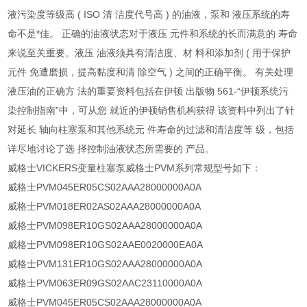
液污染度等级高 ( ISO 清 洁度代号高 ) 的油液，泵和 液压系统的寿
命不是*佳。 正确的油液状态对于液压 元件和系统的长而满意的 寿命
来说至关重要。液压 油液须具有清洁度、材 料和添加剂 ( 用于保护
元件 免遭磨损，提高黏度和清 除空气 ) 之间的正确平衡。 有关处理
液压油的正确方 法的重要资料包括在伊顿 出版物 561-“伊顿系统污
染控制指南”中，可从您 就近的伊顿销售机构获得 该资料中列出了针
对延长 轴向柱塞泵和其他系统元 件寿命的过滤和清洁度等 级，包括
详尽地讨论了选 择控制油液状态所需要的 产品。
威格士VICKERS变量柱塞泵威格士PVM系列常规型号如下：
威格士PVM045ER05CS02AAA28000000A0A
威格士PVM018ER02AS02AAA28000000A0A
威格士PVM098ER10GS02AAA28000000A0A
威格士PVM098ER10GS02AAE0020000EA0A
威格士PVM131ER10GS02AAA28000000A0A
威格士PVM063ER09GS02AAC23110000A0A
威格士PVM045ER05CS02AAA28000000A0A