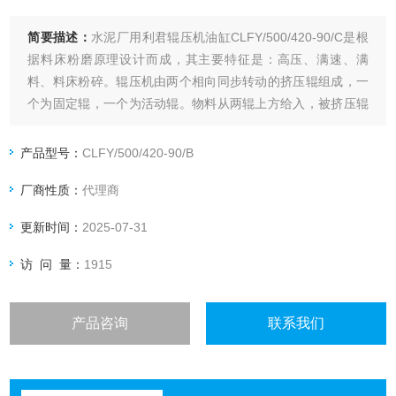
简要描述：
水泥厂用利君辊压机油缸CLFY/500/420-90/C是根
据料床粉磨原理设计而成，其主要特征是：高压、满速、满
料、料床粉碎。辊压机由两个相向同步转动的挤压辊组成，一
个为固定辊，一个为活动辊。物料从两辊上方给入，被挤压辊
连续带入辊间，受到100-150MPa的高压作用后，变成密实的
料饼从机下排出。
产品型号：
CLFY/500/420-90/B
厂商性质：
代理商
更新时间：
2025-07-31
访 问 量：
1915
产品咨询
联系我们