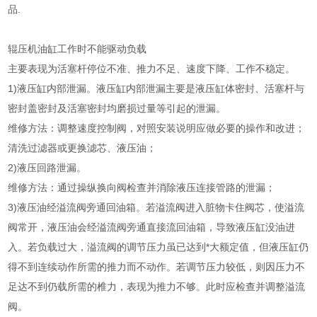
品.
辊压机油缸工作时不能驱动负载
主要表现为活塞杆停位不准、推力不足、速度下降、工作不稳定。
1)液压缸内部泄漏。液压缸内部泄漏主要是液压缸体密封、活塞杆与
密封盖密封及活塞密封均磨损过量等引起的泄漏。
维修方法：调整速度控制阀，对照安装说明应做必要的操作和改进；
清洗过滤器或更换滤芯、液压油；
2)液压回路泄漏。
维修方法：通过操纵换向阀检查并消除液压连接管路的泄漏；
3)液压油经溢流阀旁通回油箱。若溢流阀进入脏物卡住阀芯，使溢流
阀常开，液压油会经溢流阀旁通直接流回油箱，导致液压缸没油进
入。若负载过大，溢流阀的调节压力虽已达到*大额定值，但液压缸仍
得不到连续动作所需的推力而不动作。若调节压力较低，则因压力不
足达不到仍载所需的椎力，表现为推力不够。此时应检查并调整溢流
阀。