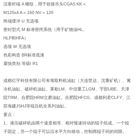
活塞杆端 A 螺纹，用于铰接吊头CGAS KK =
M120x4 A = 160 NV = 120
终端缓冲 U 无选项
密封型式 M 标准密闭系统（用于矿物油HL、
HLP和HFA）
选项 W 无选项
色彩构造 BR标准底漆
腐蚀类别 等级I R1
成都亿宇科技有限公司有堆取料机油缸（大连世达、沈重矿机）、篦
冷机油缸、破碎机油缸。莱歇LM、中信重工LGM、宇部UBE、天津
院TRM、合肥院HRM立磨油缸。合肥院HFCG、成都利君CLFY、江
苏海建JSHJ等辊压机全系列油缸。
要点：
1、液压破碎机由两个速度相等、相对慢速转动的辊子组成。一个辊
子固定，另一个辊子可以沿水平方向移动，控制两辊子间的间隙。