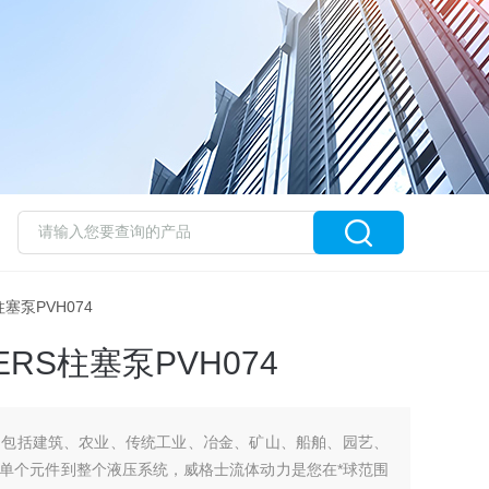
柱塞泵PVH074
RS柱塞泵PVH074
场包括建筑、农业、传统工业、冶金、矿山、船舶、园艺、
单个元件到整个液压系统，威格士流体动力是您在*球范围