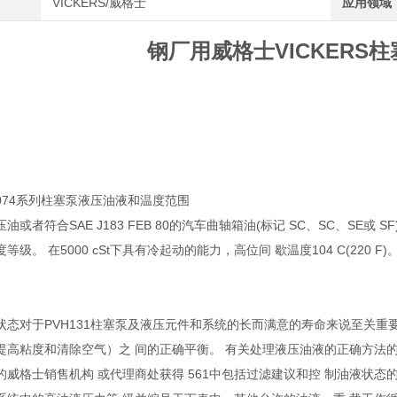
VICKERS/威格士
应用领域
钢厂用威格士VICKERS柱塞
074系列柱塞泵液压油液和温度范围
或者符合SAE J183 FEB 80的汽车曲轴箱油(标记 SC、SC、SE或 SF)。 选
级。 在5000 cSt下具有冷起动的能力，高位间 歇温度104 C(220 F)
状态对于PVH131柱塞泵及液压元件和系统的长而满意的寿命来说至关重
提高粘度和清除空气）之 间的正确平衡。 有关处理液压油液的正确方法的重
的威格士销售机构 或代理商处获得 561中包括过滤建议和控 制油液状态