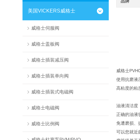
品牌
美国VICKERS威格士
威格士伺服阀
威格士盖板阀
威格士插装减压阀
威格士PVH
威格士插装单向阀
使用抗磨液压油
高粘度的粘度等
威格士插装式电磁阀
油液清洁度
威格士电磁阀
正确的油液
免遭磨损、
威格士比例阀
可以您就近
威格士柱塞泵PVM/PVQ