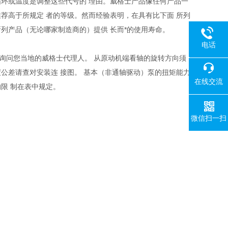
循环或温度是调整这些代号的 理由。威格士产品像任何产品一
荐高于所规定 者的等级。然而经验表明，在具有比下面 所列
列产品（无论哪家制造商的）提供 长而*的使用寿命。
电话
请询问您当地的威格士代理人。 从原动机端看轴的旋转方向须
18080
公差请查对安装连 接图。 基本（非通轴驱动）泵的扭矩能力
在线交流
的限 制在表中规定。
微信扫一扫