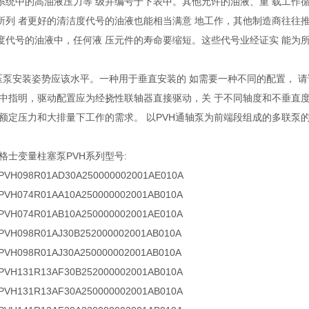
系统中的高油液压力等 级并编号于下表中。其他允许的油液、重 载工作
所列 者更好的清洁度代号的油液也能相当满意 地工作，其他制造商往往推
度代号的油液中，任何液 压元件的寿命要缩短。这些代号业经证实 能为所
1液压泵安装姿势应该水平。一种用于垂直安装的 如需要一种不同的配置， 
 中指明，驱动配置应为经挠性联轴器直接驱动，关 于不同轴度和不垂直度
在额定压力和大排量下工作的需求。 以PVH通轴泵为前端段组成的多联泵
S威格士变量柱塞泵PVH系列型号:
 PVH098R01AD30A250000002001AE010A
 PVH074R01AA10A250000002001AB010A
 PVH074R01AB10A250000002001AE010A
 PVH098R01AJ30B252000002001AB010A
 PVH098R01AJ30A250000002001AB010A
 PVH131R13AF30B252000002001AB010A
 PVH131R13AF30A250000002001AB010A