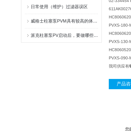
02-334454
日常使用（维护）过滤器误区
611AK0027
HC806062
威格士柱塞泵PVM具有较高的体积效率和机械效率
PVXS-180-
HC8060620
派克柱塞泵PV启动后，要做哪些操作工作呢
PVXS-130-
HC8060520
PVXS-090-
我司供应有
产品咨
您