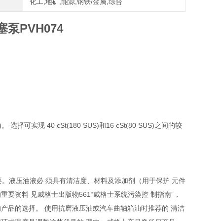
化工,地矿,能源,钢铁/金属,综合
泵PVH074
择可实现 40 cSt(180 SUS)和16 cSt(80 SUS)之间的较
。
要。液压油液必 须具有清洁度、材料及添加剂（用于保护 元件
要资料 见威格士出版物561“威格士系统污染控 制指南”，
的产品的选择。 使用抗磨液压油或汽车曲轴箱油时推荐的 清洁