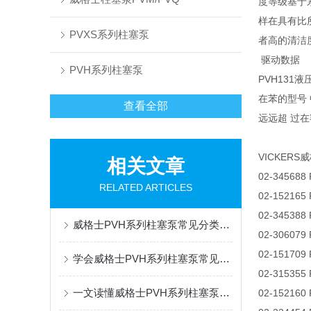
度等级基于
样在具有比
PVXS系列柱塞泵
者高的清洁
驱动数据
PVH系列柱塞泵
PVH13
在苯的型号
查看全部
远远超 过
VICKER
相关文章
02-345688
RELATED ARTICLES
02-152165
02-345388
威格士PVH系列柱塞泵常见分类有哪些，看完你就知道了
02-306079
02-151709
学会威格士PVH系列柱塞泵常见故障排除，既省心又省钱
02-315355
一文读懂威格士PVH系列柱塞泵结构组成，就是这么简单
02-152160