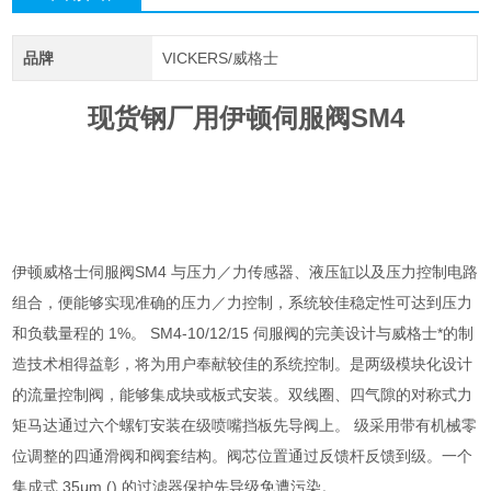
品牌
VICKERS/威格士
现货钢厂用伊顿伺服阀SM4
伊顿威格士伺服阀SM4 与压力／力传感器、液压缸以及压力控制电路
组合，便能够实现准确的压力／力控制，系统较佳稳定性可达到压力
和负载量程的 1%。 SM4-10/12/15 伺服阀的完美设计与威格士*的制
造技术相得益彰，将为用户奉献较佳的系统控制。是两级模块化设计
的流量控制阀，能够集成块或板式安装。双线圈、四气隙的对称式力
矩马达通过六个螺钉安装在级喷嘴挡板先导阀上。 级采用带有机械零
位调整的四通滑阀和阀套结构。阀芯位置通过反馈杆反馈到级。一个
集成式 35μm () 的过滤器保护先导级免遭污染。