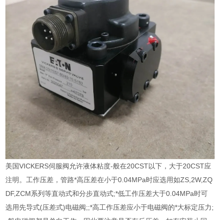
美国VICKERS伺服阀允许液体粘度-般在20CST以下，大于20CST应
注明。工作压差，管路*高压差在小于0.04MPa时应选用如ZS,2W,ZQ
DF,ZCM系列等直动式和分步直动式;*低工作压差大于0.04MPa时可
选用先导式(压差式)电磁阀;;*高工作压差应小于电磁阀的*大标定压力;