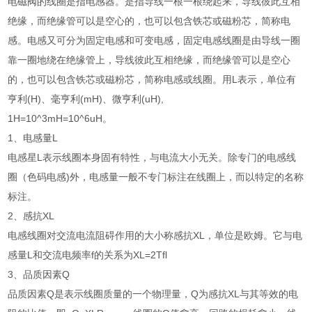
电磁阀的线圈是指电感器。是指导线一根一根绕起来，导线彼此互相
绝缘，而绝缘管可以是空心的，也可以包含铁芯或磁粉芯，简称电
感。电感又可分为固定电感和可变电感，固定电感线圈是由导线一圈
靠一圈地绕在绝缘管上，导线彼此互相绝缘，而绝缘管可以是空心
的，也可以包含铁芯或磁粉芯，简称电感或线圈。用L表示，单位有
亨利(H)、毫亨利(mH)、微亨利(uH),
1H=10^3mH=10^6uH。
1、电感量L
电感星L表示线圈本身固有特性，与电流大小无关。除专门的电感线
圈（色码电感)外，电感量一般不专门标注在线圈上，而以特定的名称
标注。
2、感抗XL
电感线圈对交流电流阻碍作用的大小称感抗XL，单位是欧姆。它与电
感量L和交流电频率f的关系为XL=2Tfl
3、品质因素Q
品质因素Q是表示线圈质量的一个物理量，Q为感抗XL与其等效的电