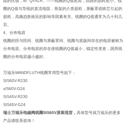
阻的比值，即: Q=XLR。――线圈的Q值愈高，回路的损耗愈小。线
圈的Q值与导线的直流电阻，骨架的介质损耗，屏蔽罩或铁芯引起的
损耗，高频趋肤效应的影响等因素有关。线圈的Q值通常为几十到几
百。
4、分布电容
线圈的匝与匝间、线圈与屏蔽罩间、线圈与底版间存在的电容被称为
分布电容。分布电容的存在使线圈的Q值减小，稳定性变差，因而线
圈的分布电容越小越好。
万福乐WANDFLUTH线圈常用型号如下：
SIS60V-R230
sIS60V-G24
SIS45V-R230
SIS45V-G24
瑞士万福乐电磁阀线圈SIS60V原装现货
，
具体型号就万福乐的更多
产品请联系咨询！