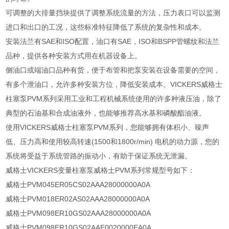
可调整的大排量挡块提供了调整系统流量的方法，压力表口可以监测
进口和出口的工况，这些标准特征降低了系统的复杂性和成本。
安装法兰有SAE和ISO配置，油口有SAE，ISO和BSPP管螺纹和法兰
品种，提供各种安装方式用在机器设备上。
侧油口或端油口品种有货，便于布管和把泵安装在设备需要的空间，
有多个泄油口，允许多种安装方位，降低安装成本。VICKERS威格士
柱塞泵PVM系列采用工业和工程机械系统使用的许多种液压油，除了
典型的石油基和合成油液外，也能够推荐高水基和磷酸酯油液。
使用VICKERS威格士柱塞泵PVM系列，您能够拥有体积小、噪声
低、压力高和使用较高转速(1500和1800r/min) 电机的动力源，您的
系统将受益于系统管路的振动小，有助于保证系统无泄漏。
威格士VICKERS变量柱塞泵威格士PVM系列常规型号如下：
威格士PVM045ER05CS02AAA28000000A0A
威格士PVM018ER02AS02AAA28000000A0A
威格士PVM098ER10GS02AAA28000000A0A
威格士PVM098ER10GS02AAE0020000EA0A