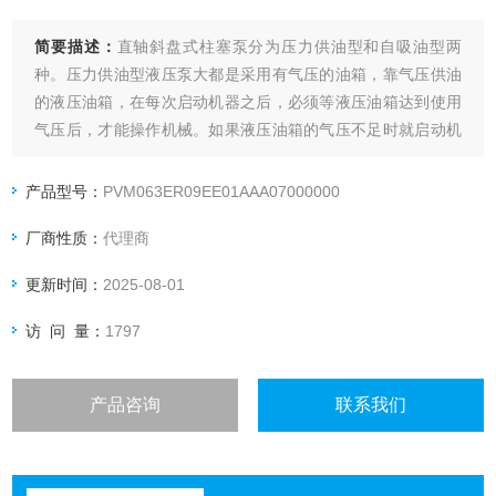
简要描述：
直轴斜盘式柱塞泵分为压力供油型和自吸油型两
种。压力供油型液压泵大都是采用有气压的油箱，靠气压供油
的液压油箱，在每次启动机器之后，必须等液压油箱达到使用
气压后，才能操作机械。如果液压油箱的气压不足时就启动机
器，会对液压泵内的滑靴造成拉脱现象，会造成泵体内回程板
与压板的非正常磨损。我司供应有即刻发货威格士VICKERS变
产品型号：
PVM063ER09EE01AAA07000000
量液压泵PVM063。
厂商性质：
代理商
更新时间：
2025-08-01
访 问 量：
1797
产品咨询
联系我们