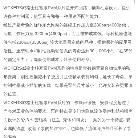
VICKERS威格士柱塞泵PVM系列是开式回路，轴向柱塞设计。提供
许多种控制器，使泵具有和每一种用途匹配的能力。
经过严格考验的旋转系允许泵的连续工作压力至280bar(4000psi)，
间歇工作压力至 320bar(4600psi)，而且维护成本低。每种机座也能
够包括230bar(3300psi) 较大流量额定值的品种，提供额外的应用灵
活性。重型轴承和刚性驱动轴使泵的寿命达到30，000小时（在65%
的额定压力），降低使用成本，延长使用寿命。
VICKERS威格士柱塞泵PVM系列的特点是带有钢背聚合物轴承的鞍
形摇架，刚性摇架减小了挠度并且使轴承载荷均匀，延长了寿命。单
控制柱塞减小摇架的负载，结果是泵的尺寸减小，允许安装在更紧凑
的位置。
VICKERS威格士柱塞泵PVM系列的工作噪声很低，安静程度超过了
当今对工业条件的要求。泵的特点是专门为降低流体噪声和结构噪声
而设计的*的3 件套结构（法兰, 壳体和阀块），泵的另一个特点- 双
金属配流盘- 改善了泵的加注特性，也降低了流体噪声并且延长了泵
的寿命。