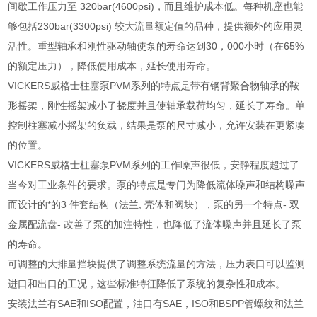
间歇工作压力至 320bar(4600psi)，而且维护成本低。每种机座也能
够包括230bar(3300psi) 较大流量额定值的品种，提供额外的应用灵
活性。重型轴承和刚性驱动轴使泵的寿命达到30，000小时（在65%
的额定压力），降低使用成本，延长使用寿命。
VICKERS威格士柱塞泵PVM系列的特点是带有钢背聚合物轴承的鞍
形摇架，刚性摇架减小了挠度并且使轴承载荷均匀，延长了寿命。单
控制柱塞减小摇架的负载，结果是泵的尺寸减小，允许安装在更紧凑
的位置。
VICKERS威格士柱塞泵PVM系列的工作噪声很低，安静程度超过了
当今对工业条件的要求。泵的特点是专门为降低流体噪声和结构噪声
而设计的*的3 件套结构（法兰, 壳体和阀块），泵的另一个特点- 双
金属配流盘- 改善了泵的加注特性，也降低了流体噪声并且延长了泵
的寿命。
可调整的大排量挡块提供了调整系统流量的方法，压力表口可以监测
进口和出口的工况，这些标准特征降低了系统的复杂性和成本。
安装法兰有SAE和ISO配置，油口有SAE，ISO和BSPP管螺纹和法兰