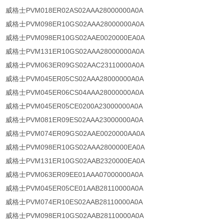
威格士PVM018ER02AS02AAA28000000A0A
威格士PVM098ER10GS02AAA28000000A0A
威格士PVM098ER10GS02AAE0020000EA0A
威格士PVM131ER10GS02AAA28000000A0A
威格士PVM063ER09GS02AAC23110000A0A
威格士PVM045ER05CS02AAA28000000A0A
威格士PVM045ER06CS04AAA28000000A0A
威格士PVM045ER05CE0200A23000000A0A
威格士PVM081ER09ES02AAA23000000A0A
威格士PVM074ER09GS02AAE0020000AA0A
威格士PVM098ER10GS02AAA2800000EA0A
威格士PVM131ER10GS02AAB2320000EA0A
威格士PVM063ER09EE01AAA07000000A0A
威格士PVM045ER05CE01AAB28110000A0A
威格士PVM074ER10ES02AAB28110000A0A
威格士PVM098ER10GS02AAB28110000A0A