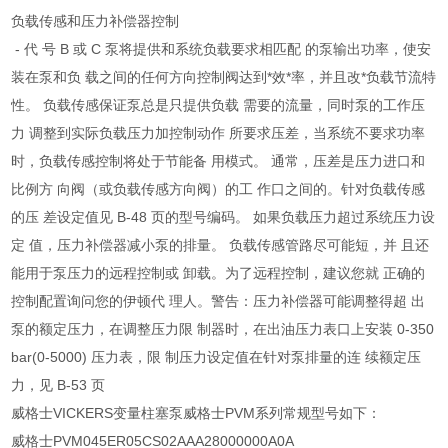
负载传感和压力补偿器控制
- 代 号 B 或 C 泵将提供和系统负载要求相匹配 的泵输出功率，使安
装在泵和负 载之间的任何方向控制阀达到*效*率，并且改*负载节流特
性。 负载传感保证泵总是只提供负载 需要的流量，同时泵的工作压
力 调整到实际负载压力加控制动作 所要求压差，当系统不要求功率
时，负载传感控制将处于节能备 用模式。 通常，压差是压力进口和
比例方 向阀（或负载传感方向阀）的工 作口之间的。针对负载传感
的压 差设定值见 B-48 页的型号编码。 如果负载压力超过系统压力设
定 值，压力补偿器减小泵的排量。 负载传感管路尽可能短，并 且还
能用于泵压力的远程控制或 卸载。为了远程控制，建议您就 正确的
控制配置询问您的伊顿代 理人。警告：压力补偿器可能调整得超 出
泵的额定压力，在调整压力限 制器时，在出油压力表口上安装 0-350
bar(0-5000) 压力表，限 制压力设定值在针对泵排量的连 续额定压
力，见 B-53 页
威格士VICKERS变量柱塞泵威格士PVM系列常规型号如下：
威格士PVM045ER05CS02AAA28000000A0A