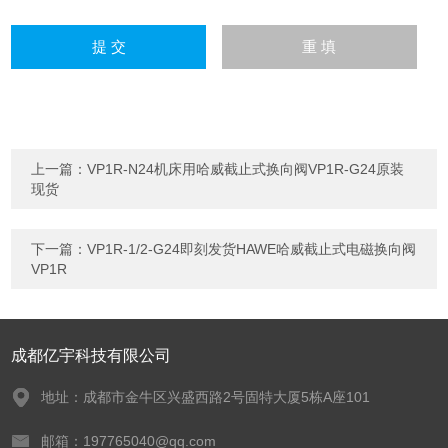
上一篇：
VP1R-N24机床用哈威截止式换向阀VP1R-G24原装
现货
下一篇：
VP1R-1/2-G24即刻发货HAWE哈威截止式电磁换向阀
VP1R
成都亿宇科技有限公司
地址：成都市金牛区兴盛西路2号固特大厦5栋A座101
邮箱：197765040@qq.com