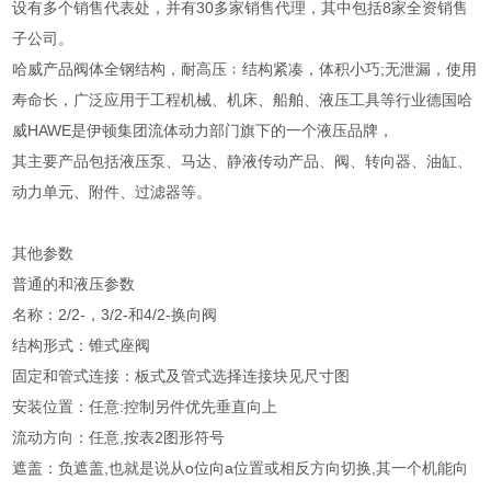
设有多个销售代表处，并有30多家销售代理，其中包括8家全资销售
子公司。
哈威产品阀体全钢结构，耐高压﹔结构紧凑，体积小巧;无泄漏，使用
寿命长，广泛应用于工程机械、机床、船舶、液压工具等行业德国哈
威HAWE是伊顿集团流体动力部门旗下的一个液压品牌，
其主要产品包括液压泵、马达、静液传动产品、阀、转向器、油缸、
动力单元、附件、过滤器等。
其他参数
普通的和液压参数
名称：2/2-，3/2-和4/2-换向阀
结构形式：锥式座阀
固定和管式连接：板式及管式选择连接块见尺寸图
安装位置：任意:控制另件优先垂直向上
流动方向：任意,按表2图形符号
遮盖：负遮盖,也就是说从o位向a位置或相反方向切换,其一个机能向