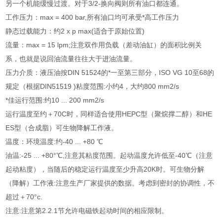
另一个机能缓慢过渡。对于3/2-换向阀则所有油口都连通。
工作压力：max = 400 bar,所有油口均可承受*高工作压力
静态过载能力：约2 x p max(适合于原始位置)
流量：max = 15 lpm;注意双作用负载（差动油缸）的面积比例关
系，也就是说回油流量往往大于进油流量。
压力介质：液压油按DIN 51524的*一至第三部分，ISO VG 10至68的
规定（根据DIN51519 )粘度范围:小约4，大约800 mm2/s
*佳运行范围:约10 ... 200 mm2/s
运行温度至约＋70C时，同样适合使用HEPC型（聚烷撑二醇）和HE
ES型（合成脂）可生物降解工作液。
温度：环境温度:约-40 ... +80 ℃
油温:-25 ... +80°℃,注意其粘度范围。起动温度允许低至-40℃（注意
起动粘度），当随后的稳定运行温度至少升高20K时。可生物分解
（降解）工作液:注意生产厂家提供的数据。考虑到密封的协调性，不
超过＋70°c.
注意:注意第2.2.1节允许电磁铁起动时间的相应限制。