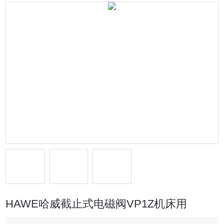
HAWE哈威截止式电磁阀VP1Z机床用