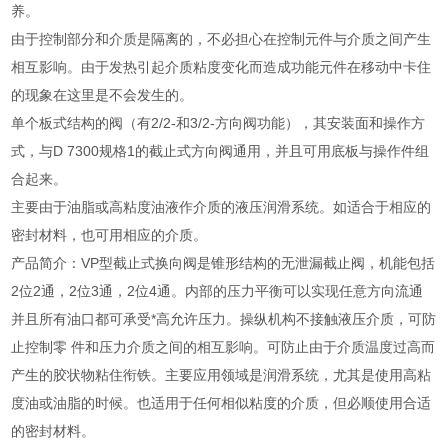
养。
由于控制部分和介质是隔离的，不必担心在控制元件与介质之间产生
相互影响。由于发热引起介质粘度变化而造成功能元件在移动中卡住
的现象在这里是不会发生的。
单个板式结构的阀（有2/2-和3/2-方向阀功能），其安装面和操作方
式，与D 7300规格1的截止式方向阀通用，并且可用底板与操作件组
合起来。
主要由于油脂或高粘度油液作介质的液压润滑系统。如适合于相应的
密封材料，也可用相应的介质。
产品简介：VP型截止式换向阀是锥形结构的无泄漏截止阀，机能包括
2位2通，2位3通，2位4通。内部的压力平衡可以实现任意方向流通
并且所有油口都可承受*高允许压力。操纵机构不接触液压介质，可防
止控制零 件和压力介质之间的相互影响。可防止由于介质温度过高而
产生的胶状物粘住衔铁。主要应用领域是润滑系统，尤其是使用高粘
度油或油脂的时候。也适用于任何相似粘度的介质，但必顺使用合适
的密封材料。