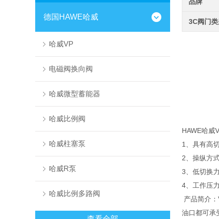
品牌
德国HAWE哈威
3C阀门
哈威VP
电磁阀换向阀
哈威微型蓄能器
哈威比例阀
HAWE哈威
哈威柱塞泵
1、具有高
2、操纵方
哈威R泵
3、低切换
4、工作压力#
哈威比例多路阀
产品简介：
油口都可承
查看全部