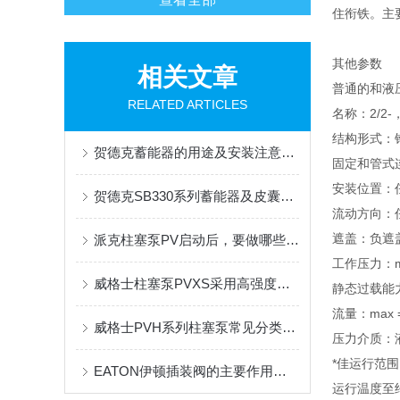
住衔铁。主
其他参数
相关文章
普通的和液
RELATED ARTICLES
名称：2/2-，
结构形式：
贺德克蓄能器的用途及安装注意事项
固定和管式
安装位置：
贺德克SB330系列蓄能器及皮囊的作用及应用概述
流动方向：
遮盖：负遮
派克柱塞泵PV启动后，要做哪些操作工作呢
工作压力：ma
威格士柱塞泵PVXS采用高强度材料和先进的密封技术
静态过载能力：
流量：max
威格士PVH系列柱塞泵常见分类有哪些，看完你就知道了
压力介质：液压
*佳运行范围:约1
EATON伊顿插装阀的主要作用都有哪些？
运行温度至