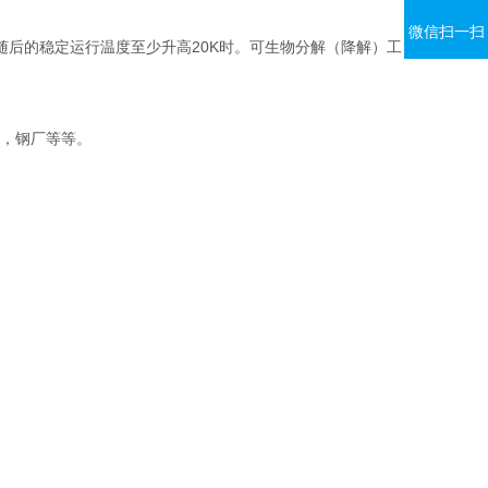
微信扫一扫
），当随后的稳定运行温度至少升高20K时。可生物分解（降解）工
构机，钢厂等等。