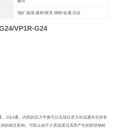
换向
地矿,能源,建材/家具,钢铁/金属,综合
4/VP1R-G24
通，2位4通。内部的压力平衡可以实现任意方向流通并且所有
之间的相互影响。可防止由于介质温度过高而产生的胶状物粘