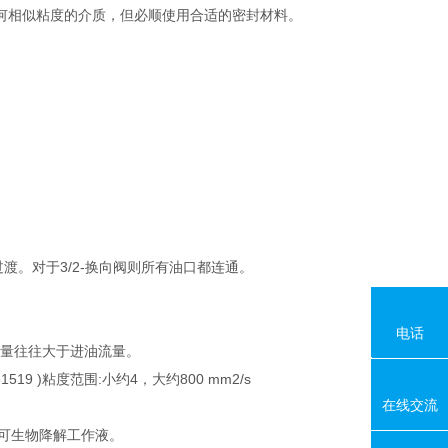
何相似粘度的介质，但必顺使用合适的密封材料。
渡。对于3/2-换向阀则所有油口都连通。
电话
油流量往往大于进油流量。
18080
519 )粘度范围:小约4，大约800 mm2/s
在线交流
）可生物降解工作液。