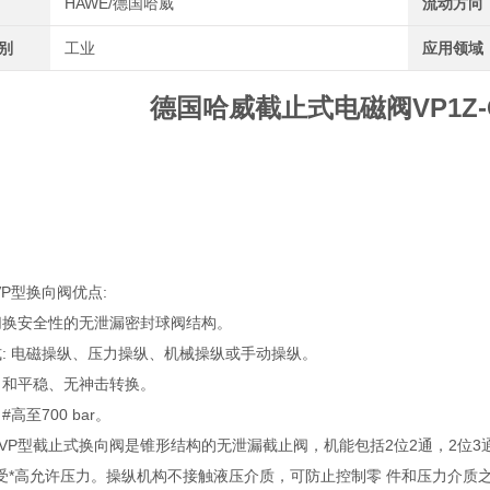
HAWE/德国哈威
流动方向
类别
工业
应用领域
德国哈威截止式电磁阀VP1Z-G2
VP型换向阀优点:
切换安全性的无泄漏密封球阀结构。
式: 电磁操纵、压力操纵、机械操纵或手动操纵。
力和平稳、无神击转换。
高至700 bar。
VP型截止式换向阀是锥形结构的无泄漏截止阀，机能包括2位2通，2位3
受*高允许压力。操纵机构不接触液压介质，可防止控制零 件和压力介质