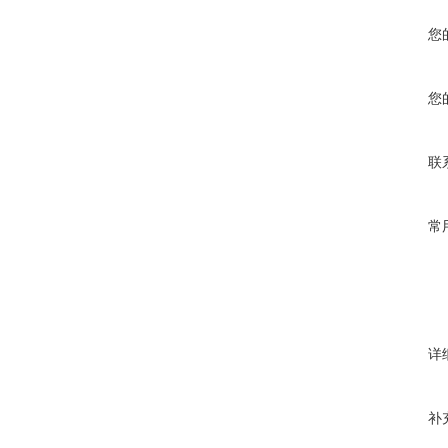
您
您
联
常
详
补