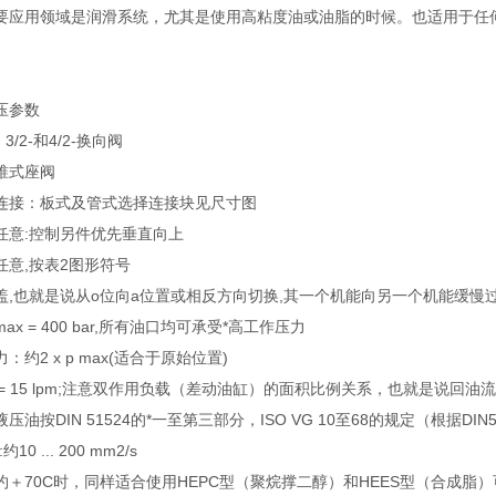
要应用领域是润滑系统，尤其是使用高粘度油或油脂的时候。也适用于任
压参数
3/2-和4/2-换向阀
锥式座阀
连接：板式及管式选择连接块见尺寸图
任意:控制另件优先垂直向上
任意,按表2图形符号
盖,也就是说从o位向a位置或相反方向切换,其一个机能向另一个机能缓慢过
x = 400 bar,所有油口均可承受*高工作压力
约2 x p max(适合于原始位置)
 = 15 lpm;注意双作用负载（差动油缸）的面积比例关系，也就是说回
油按DIN 51524的*一至第三部分，ISO VG 10至68的规定（根据DIN51
0 ... 200 mm2/s
约＋70C时，同样适合使用HEPC型（聚烷撑二醇）和HEES型（合成脂