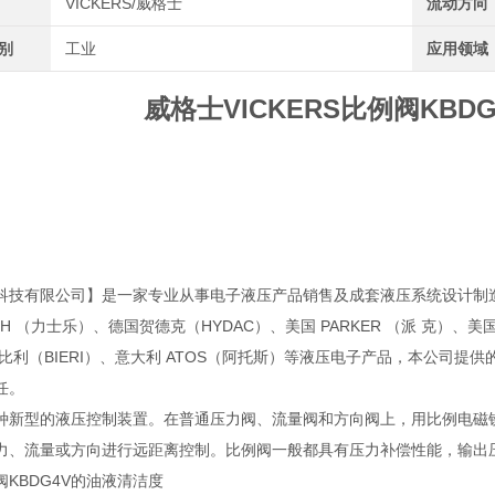
VICKERS/威格士
流动方向
类别
工业
应用领域
威格士VICKERS比例阀KBDG4V
科技有限公司】是一家专业从事电子液压产品销售及成套液压系统设计制造
OTH （力士乐）、德国贺德克（HYDAC）、美国 PARKER （派 克）、美国 
 比利（BIERI）、意大利 ATOS（阿托斯）等液压电子产品，本公司
任。
种新型的液压控制装置。在普通压力阀、流量阀和方向阀上，用比例电磁
力、流量或方向进行远距离控制。比例阀一般都具有压力补偿性能，输出
KBDG4V的油液清洁度