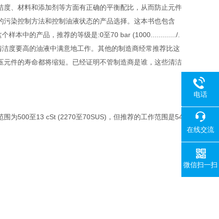
清洁度、材料和添加剂等方面有正确的平衡配比，从而防止元件
推荐的污染控制方法和控制油液状态的产品选择。这本书也包含
品，推荐的等级是:0至70 bar (1000............./.
件-样，将会在比给出的清洁度要高的油液中满意地工作。其他的制造商经常推荐比这
压元件的寿命都将缩短。已经证明不管制造商是谁，这些清洁
电话
18080
至13 cSt (2270至70SUS)，但推荐的工作范围是54
在线交流
微信扫一扫