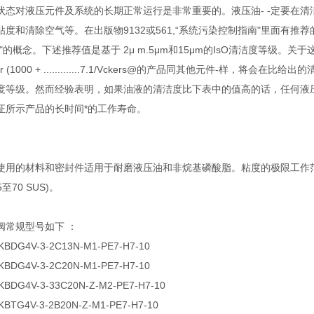
状态对液压元件及系统的长期正常运行是非常重要的。液压油- -定要在
粘度和清除空气等。在出版物9132或561,“系统污染控制指南"里面有
的概念。下述推荐值是基于 2μ m.5μm和15μm的IsO清洁度等级。关于这个样本中的产
 + bar (1000 + .............7.1/Vckers@的产品同其他元
度等级。然而经验表明，如果油液的清洁度比下表中的值高的话，任何液
证所示产品的长时间*的工作寿命。
用的材料和密封件适用于耐磨液压油和非烷基磷酸脂。粘度的极限工作范围为500
5至70 SUS)。
阀常规型号如下 ：
 KBDG4V-3-2C13N-M1-PE7-H7-10
 KBDG4V-3-2C20N-M1-PE7-H7-10
 KBDG4V-3-33C20N-Z-M2-PE7-H7-10
 KBTG4V-3-2B20N-Z-M1-PE7-H7-10