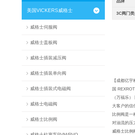
品牌
美国VICKERS威格士
3C阀门
威格士伺服阀
威格士盖板阀
威格士插装减压阀
威格士插装单向阀
【成都亿宇
威格士插装式电磁阀
国 REXR
（万福乐）
威格士电磁阀
大客户的信
比例阀是一
威格士比例阀
对油流的压
威格士比例阀
威格士柱塞泵PVM/PVQ