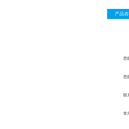
产品咨
您
您
联
常