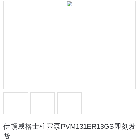
伊顿威格士柱塞泵PVM131ER13GS即刻发
货