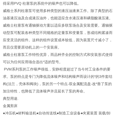
得采用PVQ 柱塞泵的系统中的噪声也可以降低。
威格士系列柱塞泵可使用多种类型的液压油液来工作。除了典型的石
油基液压油及合成液压油外，也能适应含水液压液和磷脂酸液压液。
威格士柱塞泵有通轴驱动方案以适应多联泵场合及安装需要。通轴驱
动型泵可配装各种类型不同规格的定量泵和变量泵，形成结构紧凑而
应变灵活的组件。这样的组件设置成本较低，因为装置尺寸减小了，
而且仅需要原动机上的一个安装座。
威格士柱塞泵工作特性优异，而品种齐全的控制方式和安装形式使得
可以为任何应用场合选出*适的型号。
PVM系列泵的工作噪声很低，安静程度超过了当今对工业条件的要
求。泵的特点是专门为降低流体噪声和结构噪声而设计的*的3件套结
构(法兰，壳体和阀块)，泵的另一个特点-双金属配流盘-改*善了泵的
加注特性，也降低了流体噪声并且延长了泵的寿命。
典型用途.
金属剪床
●冲压机●材料输送机●自动传送线●制造工业设备●夹紧装置 装载/卸