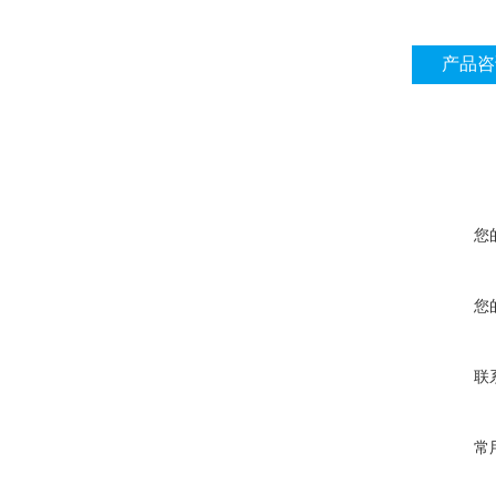
产品咨
您
您
联
常