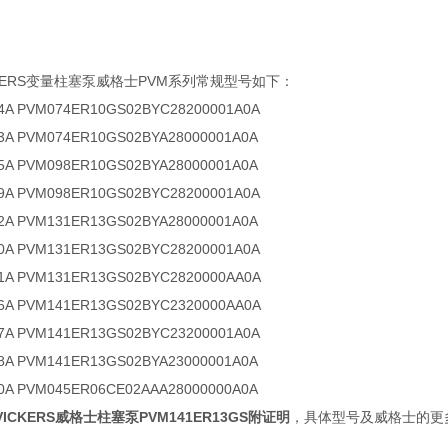
KERS变量柱塞泵威格士PVM系列常规型号如下：
4A PVM074ER10GS02BYC28200001A0A
3A PVM074ER10GS02BYA28000001A0A
5A PVM098ER10GS02BYA28000001A0A
9A PVM098ER10GS02BYC28200001A0A
2A PVM131ER13GS02BYA28000001A0A
0A PVM131ER13GS02BYC28200001A0A
1A PVM131ER13GS02BYC2820000AA0A
6A PVM141ER13GS02BYC2320000AA0A
7A PVM141ER13GS02BYC23200001A0A
8A PVM141ER13GS02BYA23000001A0A
0A PVM045ER06CE02AAA28000000A0A
VICKERS威格士柱塞泵PVM141ER13GS附证明
，具体型号及威格士的更