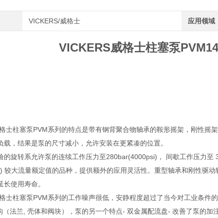
VICKERS/威格士
应用领域
VICKERS威格士柱塞泵PVM14
RS威格士柱塞泵PVM系列的特点是带有钢背聚合物轴承的鞍形摇架，刚性
负载，结果是泵的尺寸减小，允许安装在更紧凑的位置。
的旋转系允许泵的连续工作压力至280bar(4000psi)， 间歇工作压力至 3
00psi) 较大流量额定值的品种，提供额外的应用灵活性。重型轴承和刚性驱
延长使用寿命。
RS威格士柱塞泵PVM系列的工作噪声很低，安静程度超过了当今对工业条
结构（法兰, 壳体和阀块），泵的另一个特点- 双金属配流盘- 改善了泵