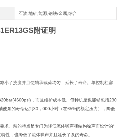
石油,地矿,能源,钢铁/金属,综合
1ER13GS附证明
摇架减小了挠度并且使轴承载荷均匀，延长了寿命。单控制柱塞
20bar(4600psi)，而且维护成本低。每种机座也能够包括230
动轴使泵的寿命达到30，000小时（在65%的额定压力），降低
件的要求。泵的特点是专门为降低流体噪声和结构噪声而设计的*
的加注特性，也降低了流体噪声并且延长了泵的寿命。