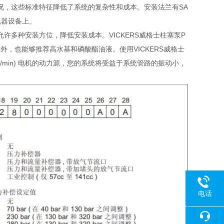
况，这些标准特征降低了系统的复杂性和成本。安装法兰有SA
机器设备上。
多种安装方位，降低安装成本。VICKERS威格士柱塞泵P
，也能够推荐高水基和磷酸酯油液。使用VICKERS威格士
r/min) 电机的动力源，您的系统将受益于系统管路的振动小，
电话
18080