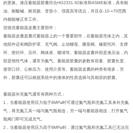
的更换。液压蓄能器胶囊符合HG2331-92标准和ASME标准，具有耐
油、耐酸碱、耐屈挠、变形小、强度高等优点，并且在-10-+70范围
内都能够正常工作。
贺德克蓄能器皮囊主要部件：
蓄能器皮囊是囊式蓄能器上的一个重要部件，在蓄能器壳体之内，其
他部件还有阀防护罩、充气阀、止动螺母、菌形阀、橡胶托环、支撑
环、密封环、压环、阀体座、螺堵等。蓄能器皮囊外部是液压油，内
部是惰性气体，通常为氮气。蓄能器胶囊的参数有容量、胶囊长度、
接管口径、公称压力、使用介质等。蓄能器皮囊的种类有很多，另
外，胶囊还可以根据系统中的液体的性质选择与其相容的胶囊。
蓄能器补充氮气通常有两种方式：
1，当蓄能器使用压力低于8MPa时可通过氮气瓶和充氮工具来补充氮
气，将充氮工具一端与氮气瓶相连，另一端与蓄能器相连，打开氮气
瓶阀门即可完成充气。
2，当蓄能器使用压力高于8MPa时，通过氮气瓶和充氮工具已无法完