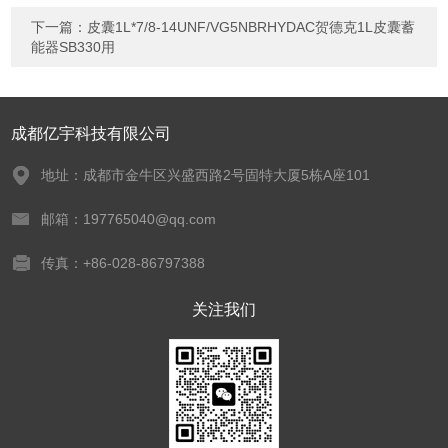
下一篇：
皮囊1L*7/8-14UNF/VG5NBRHYDAC贺德克1L皮囊蓄
能器SB330用
成都亿宇科技有限公司
地址：成都市金牛区兴盛西路2号固特大厦5栋A座101
邮箱：197765040@qq.com
传真：+86-028-86797388
关注我们