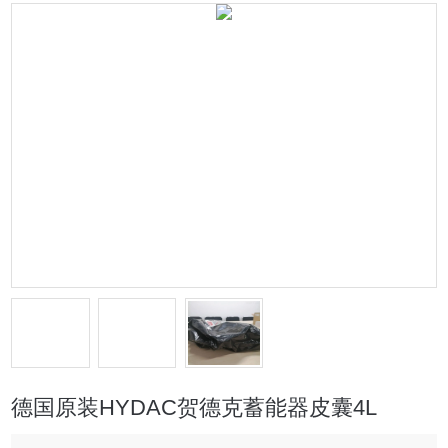
德国原装HYDAC贺德克蓄能器皮囊4L