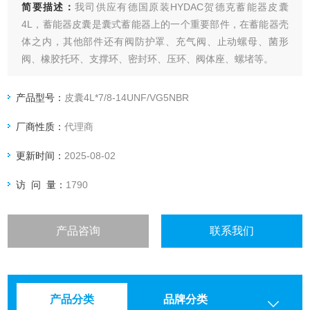
简要描述：
我司供应有德国原装HYDAC贺德克蓄能器皮囊
4L，蓄能器皮囊是囊式蓄能器上的一个重要部件，在蓄能器壳
体之内，其他部件还有阀防护罩、充气阀、止动螺母、菌形
阀、橡胶托环、支撑环、密封环、压环、阀体座、螺堵等。
产品型号：
皮囊4L*7/8-14UNF/VG5NBR
厂商性质：
代理商
更新时间：
2025-08-02
访 问 量：
1790
产品咨询
联系我们
产品分类
品牌分类