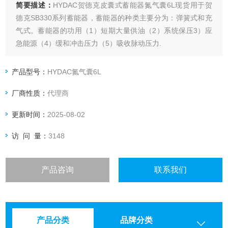
简要描述：
HYDAC贺德克皮囊式蓄能器氮气囊6L现货用于贺
德克SB330系列蓄能器，蓄能器的种类主要分为：弹簧式和充
气式。蓄能器的功用（1）短期大量供油（2）系统保压3）应
急能源（4）缓和冲击压力（5）吸收脉动压力.
产品型号：
HYDAC氮气囊6L
厂商性质：
代理商
更新时间：
2025-08-02
访 问 量：
3148
产品咨询
联系我们
产品分类
品牌分类