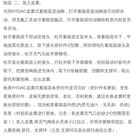
能器 二、装入皮囊。
关闭HYDAC皮囊式蓄能器进油阀，打开蓄能器放油阀放尽内部存
油。用充氮工具放尽蓄能器氮压。拧开蓄能器排油螺栓检查内部是否
有存油。
拆开蓄能器下部油管接头，松开蓄能器支架夹头，将蓄能器吊下，平
稳放置在胶皮上。取下接头密封件O型圈，用丝绸包扎蓄能器接头及
油管接头，松开充气头处并紧螺母。
松开装在蓄能器上的接头，拧松并取下并紧螺母，轻轻敲动衬套环并
取下。把菌形阀推进壳体内，取下O形橡胶圈、挡圈和支撑环，取出
胶托和菌形阀，拉出皮囊。
检查HYDAC皮囊式蓄能器各密封件是否完好（密封件有磨损、变形
更换密封件。皮碗无磨损变形、老化，否则更换。建议在换皮囊时更
换全部密封圈）。清洗检查蓄能器内壁(内壁无油污，无毛刺、疤痕)
装复（对损坏皮囊进行更换。注意：新皮囊充气口处缺少O型圈需安
装！）装入皮囊,将充气阀座从壳体小口拉出，并用并紧螺母固定。装
入菌形阀,胶托、支撑环（注意:支撑环应装在胶托相应位置）。