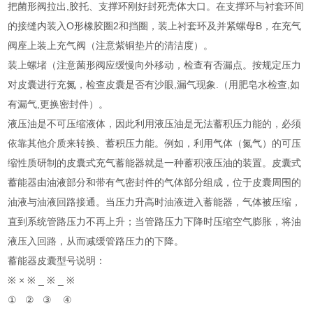
把菌形阀拉出,胶托、支撑环刚好封死壳体大口。在支撑环与衬套环间
的接缝内装入O形橡胶圈2和挡圈，装上衬套环及并紧螺母B，在充气
阀座上装上充气阀（注意紫铜垫片的清洁度）。
装上螺堵（注意菌形阀应缓慢向外移动，检查有否漏点。按规定压力
对皮囊进行充氮，检查皮囊是否有沙眼,漏气现象.（用肥皂水检查,如
有漏气,更换密封件）。
液压油是不可压缩液体，因此利用液压油是无法蓄积压力能的，必须
依靠其他介质来转换、蓄积压力能。例如，利用气体（氮气）的可压
缩性质研制的皮囊式充气蓄能器就是一种蓄积液压油的装置。皮囊式
蓄能器由油液部分和带有气密封件的气体部分组成，位于皮囊周围的
油液与油液回路接通。当压力升高时油液进入蓄能器，气体被压缩，
直到系统管路压力不再上升；当管路压力下降时压缩空气膨胀，将油
液压入回路，从而减缓管路压力的下降。
蓄能器皮囊型号说明：
※ × ※ _ ※ ­_ ※
① ② ③ ④