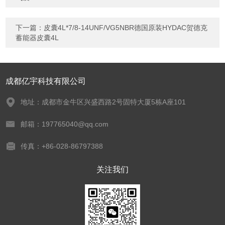
下一篇：
皮囊4L*7/8-14UNF/VG5NBR德国原装HYDAC贺德克
蓄能器皮囊4L
成都亿宇科技有限公司
地址：成都市金牛区兴盛西路2号固特大厦5栋A座101
邮箱：197765040@qq.com
传真：+86-028-86797388
关注我们