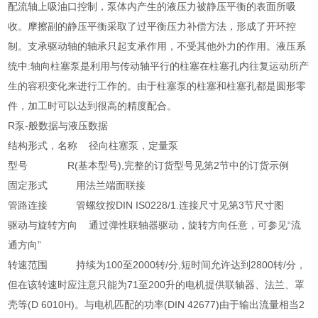
配流轴上吸油口控制，泵体内产生的液压力被静压平衡的表面所吸
收。摩擦副的静压平衡采取了过平衡压力补偿方法，形成了开环控
制。支承驱动轴的轴承只起支承作用，不受其他外力的作用。液压系
统中:轴向柱塞泵是利用与传动轴平行的柱塞在柱塞孔内往复运动所产
生的容积变化来进行工作的。由于柱塞泵的柱塞和柱塞孔都是圆形零
件，加工时可以达到很高的精度配合。
R泵-般数据与液压数据
结构形式，名称 径向柱塞泵，定量泵
型号 R(基本型号),完整的订货型号见第2节中的订货示例
固定形式 用法兰端面联接
管路连接 管螺纹按DIN IS0228/1.连接尺寸见第3节尺寸图
驱动与旋转方向 通过弹性联轴器驱动，旋转方向任意，可参见“流
通方向”
转速范围 持续为100至2000转/分,短时间允许达到2800转/分，
但在该转速时应注意只能为71至200升的电机提供联轴器、法兰、罩
壳等(D 6010H)。与电机匹配的功率(DIN 42677)由于输出流量相当2