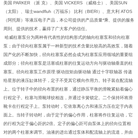
美国 PARKER （派 克）、美国 VICKERS （威格士）、美国SUN
（太阳）、瑞士wandfluh（万福乐） 比利（BIERI）、意大利 ATOS
（阿托斯）等液压电子产品，本公司提供的产品质量*乘、提供的服务
周到、提供的技术，赢得了广大客户的信任。
哈威柱塞泵分为两种有代表性的结构形式的轴向柱塞泵和径向柱塞
泵；由于径向柱塞泵属于一种新型的技术含量比较高的高效泵，随着
国产化的不断加快，径向柱塞泵必然会成为柱塞泵应用领域的重要组
成部分；径向柱塞泵是活塞或柱塞的往复运动方向与驱动轴垂直的柱
塞泵。径向柱塞泵工作原理:驱动扭矩由驱动轴 通过十字联轴器 传递
给星形的液压缸体转子，定子不受其它横向作用力。转子装在配流轴
上。位于转子中的径向布置的柱塞，通过静压平衡的滑靴紧贴着偏心
行程定子。柱塞与滑靴球铰相连，并通过卡簧锁定。二个保持环将滑
靴卡在行程定子上。泵转动时，它依靠离心力和液压力压在定于内表
面上。当转子转动时，由于定于的偏心作用，柱塞将作往复运动，它
的行程为定于偏心距的2倍。定子的偏心距可由泵体上的径向位置相
对的两个柱塞来调节。油液的进出通过泵体和配流轴上的流道，并由