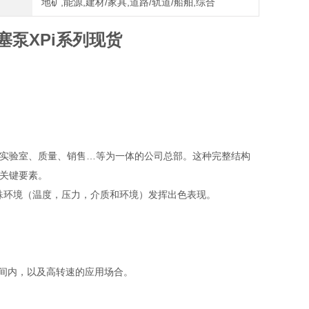
地矿,能源,建材/家具,道路/轨道/船舶,综合
柱塞泵XPi系列现货
生产、实验室、质量、销售…等为一体的公司总部。这种完整结构
的关键要素。
在特殊环境（温度，压力，介质和环境）发挥出色表现。
间内，以及高转速的应用场合。