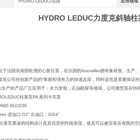
HYDRO-LEDUC/法国
应用领域
HYDRO LEDUC力度克斜轴
位于法国东南部欧洲的心脏位置，在法国的Azerailles拥有集研发、
度克公司对创新产品的*掌握和强有力的快速反应，同时这也是质量保证
 Leduc生产的产品广泛应用于：水力发电，石油勘探等领域，公司微型泵
ROLEDUC柱塞泵PA 系列卡车泵
80 0511535
rev 进油口:G2" 出油口：G3/4"
量柱塞泵紧凑的结构设计及其优异的性能表现，使其可以被安装在有限的空