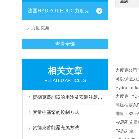
品牌
法国HYDRO LEDUC力度克
力度克泵
查看全部
相关文章
力度克公司
可以保证力
RELATED ARTICLES
Hydro
力度克HYD
贺德克蓄能器的用途及安装注意事项
高压柱塞泵PA
变量柱塞泵的控制方式
排量：82cc/
PA系列定
贺德克蓄能器充氮方法
PA系列泵