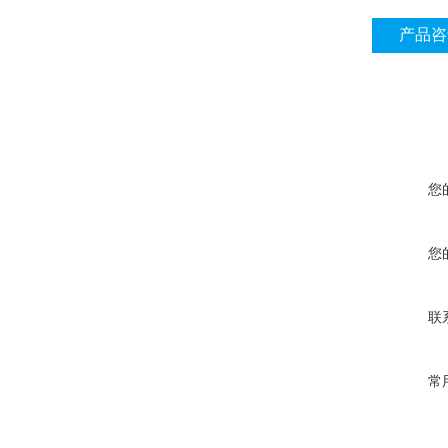
产品咨
您
您
联
常