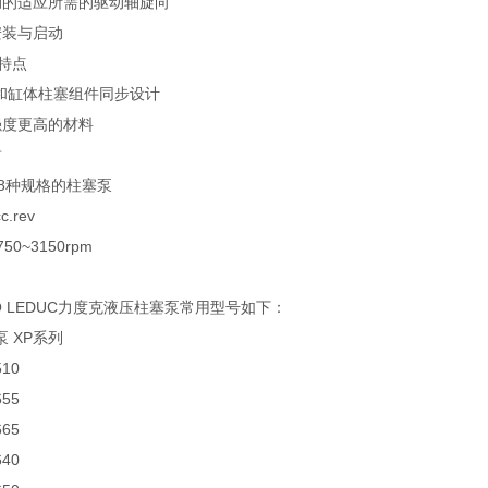
动的适应所需的驱动轴旋向
安装与启动
特点
盘和缸体柱塞组件同步设计
强度更高的材料
封
供8种规格的柱塞泵
c.rev
0~3150rpm
O LEDUC力度克液压柱塞泵常用型号如下：
 XP系列
510
655
665
640