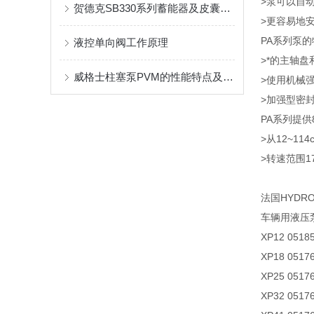
>泵可以自
贺德克SB330系列蓄能器及皮囊的作用及应用概述
>更容易地
PA系列泵的
液控单向阀工作原理
>*的主轴
威格士柱塞泵PVM的性能特点及主要应用途径
>使用机械
>加强型密
PA系列提
>从12~114c
>转速范围175
法国HYDR
车辆用液压泵
XP12 0518
XP18 0517
XP25 0517
XP32 0517