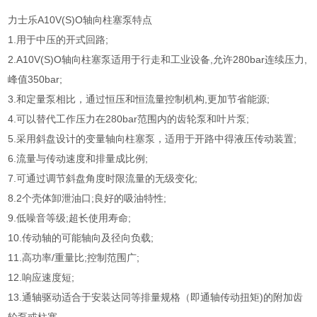
力士乐A10V(S)O轴向柱塞泵特点
1.用于中压的开式回路;
2.A10V(S)O轴向柱塞泵适用于行走和工业设备,允许280bar连续压力,
峰值350bar;
3.和定量泵相比，通过恒压和恒流量控制机构,更加节省能源;
4.可以替代工作压力在280bar范围内的齿轮泵和叶片泵;
5.采用斜盘设计的变量轴向柱塞泵，适用于开路中得液压传动装置;
6.流量与传动速度和排量成比例;
7.可通过调节斜盘角度时限流量的无级变化;
8.2个壳体卸泄油口;良好的吸油特性;
9.低噪音等级;超长使用寿命;
10.传动轴的可能轴向及径向负载;
11.高功率/重量比;控制范围广;
12.响应速度短;
13.通轴驱动适合于安装达同等排量规格（即通轴传动扭矩)的附加齿