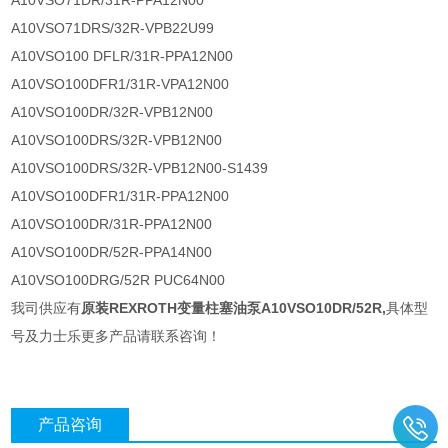
A10VSO71DR/31R-PPA12N00
A10VSO71DRS/32R-VPB22U99
A10VSO100 DFLR/31R-PPA12N00
A10VSO100DFR1/31R-VPA12N00
A10VSO100DR/32R-VPB12N00
A10VSO100DRS/32R-VPB12N00
A10VSO100DRS/32R-VPB12N00-S1439
A10VSO100DFR1/31R-PPA12N00
A10VSO100DR/31R-PPA12N00
A10VSO100DR/52R-PPA14N00
A10VSO100DRG/52R PUC64N00
我司供应有
原装REXROTH变量柱塞油泵A10VSO10DR/52R
,
具体型
号及力士乐更多产品请联系咨询！
产品咨询