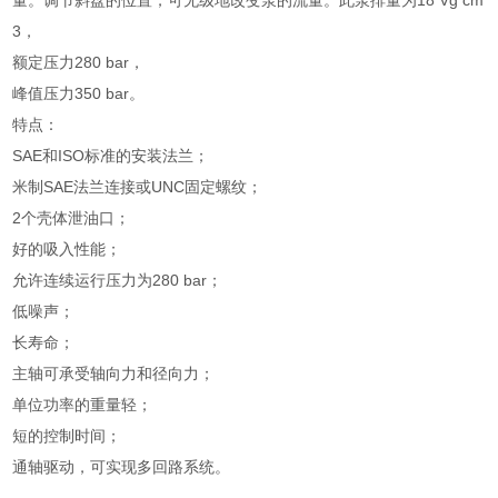
量。调节斜盘的位置，可无级地改变泵的流量。此泵排量为18 Vg cm
3，
额定压力280 bar，
峰值压力350 bar。
特点：
SAE和ISO标准的安装法兰；
米制SAE法兰连接或UNC固定螺纹；
2个壳体泄油口；
好的吸入性能；
允许连续运行压力为280 bar；
低噪声；
长寿命；
主轴可承受轴向力和径向力；
单位功率的重量轻；
短的控制时间；
通轴驱动，可实现多回路系统。