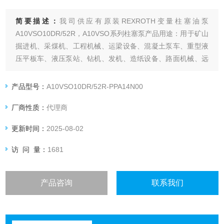
简要描述：
我司供应有原装REXROTH变量柱塞油泵
A10VSO10DR/52R，A10VSO系列柱塞泵产品用途：用于矿山
掘进机、采煤机、工程机械、运梁设备、混凝土泵车、重型液
压平板车、液压泵站、钻机、发机、造纸设备、路面机械、远
洋船舶、升降机、 炼钢、注塑、钢铝、石油设备、矿山机械、
缠绕机等设备中。
产品型号：
A10VSO10DR/52R-PPA14N00
厂商性质：
代理商
更新时间：
2025-08-02
访 问 量：
1681
产品咨询
联系我们