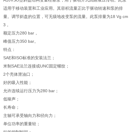
A10VSO型斜盘结构变量柱塞泵，用于驱动开式回路液压传动。此泵
适用于移动装置和工业应用。其容积流量正比于驱动转速和泵的排
量。调节斜盘的位置，可无级地改变泵的流量。此泵排量为18 Vg cm
3，
额定压力280 bar，
峰值压力350 bar。
特点：
SAE和ISO标准的安装法兰；
米制SAE法兰连接或UNC固定螺纹；
2个壳体泄油口；
好的吸入性能；
允许连续运行压力为280 bar；
低噪声；
长寿命；
主轴可承受轴向力和径向力；
单位功率的重量轻；