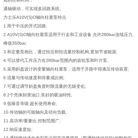
短的控制时间；
通轴驱动，可实现多回路系统。
力士乐A10V(S)O轴向柱塞泵特点
1.用于中压的开式回路;
2.A10V(S)O轴向柱塞泵适用于行走和工业设备,允许280bar连续压力,
峰值350bar;
3.和定量泵相比，通过恒压和恒流量控制机构,更加节省能源;
4.可以替代工作压力在280bar范围内的齿轮泵和叶片泵;
5.采用斜盘设计的变量轴向柱塞泵，适用于开路中得液压传动装置;
6.流量与传动速度和排量成比例;
7.可通过调节斜盘角度时限流量的无级变化;
8.2个壳体卸泄油口;良好的吸油特性;
9.低噪音等级;超长使用寿命;
10.传动轴的可能轴向及径向负载;
11.高功率/重量比;控制范围广;
12.响应速度短;