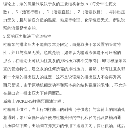
理论上，泵的流量只取决于泵的主要结构参数 n（每分钟往复次
数）、S（活塞行程）、D（活塞直径）、Z（活塞数目），与排出压
力无关，且与输送介质的温度、粘度等物理、化学性质无关。所以说
泵的流量是恒定的。
3.泵的压力取决于管道特性
柱塞泵的排出压力不能由泵本身限定，而是取决于泵装置的管道特
性，并且与流量无关。也就是说，如果认为输送液体是不可压缩的，
那么，在理论上可认为往复泵的排出压力将不受限*制，即可根据泵装
置的管道特性，建立泵的任何所需的排出压力。当然，所有往复泵都
有一个泵的排出压力的规定，这不是说该泵的排出压力不会再升高，
而只是说，由于原动机额定功率和泵本身的结构强度的限*制，不允许
在超出这一排出压力下使用而己。
威格士VICKERS柱塞泵回油过程：
柱塞向上供油，当上行到柱塞上的斜槽（停供边）与套筒上的回油孔
相通时，泵油室低压油路便与柱塞头部的中孔和径向孔及斜槽沟通，
油压骤然下降，出油阀在弹簧力的作用下迅速关闭，停止供油。此后