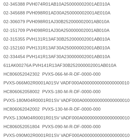
02-345388 PVH074R01AB10A250000002001AE010A
02-345688 PVH098R01AD30A250000002001AE010A
02-306079 PVH098R01AJ30B252000002001AB010A
02-151709 PVH098R01AJ30A250000002001AB010A
02-315355 PVH131R13AF30B252000002001AB010A
02-152160 PVH131R13AF30A250000002001AB010A
02-334454 PVH141R13AF30A230000002001AB010A
611AK00276A PVH141R13AF30B252000002001AB010A
HC806052042302 PVXS-066-M-R-DF-0000-000
PVXS-066M02R0001A01SV VADF000A0000000000000000010
HC806062058002 PVXS-180-M-R-DF-0000-000
PVXS-180M04R0001R01SV VADF000A0000000000000000010
HC806062042002 PVXS-130-M-R-DF-0000-000
PVXS-130M04R0001R01SV VADF000A0000000000000000010
HC806052051804 PVXS-090-M-R-DF-0000-000
PVXS-090M02R0001R01SV VADF000A0000000000000000010