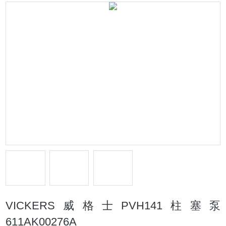
VICKERS威格士PVH141柱塞泵
611AK00276A