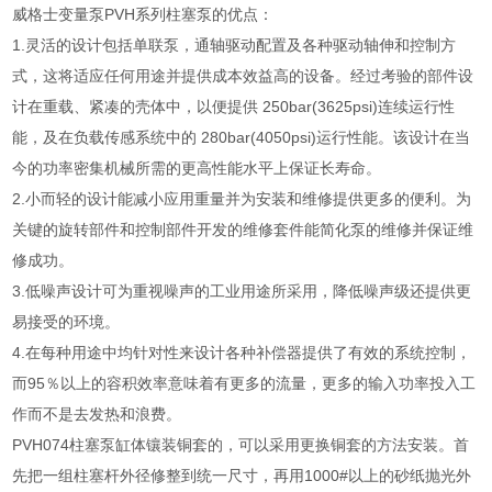
威格士变量泵PVH系列柱塞泵的优点：
1.灵活的设计包括单联泵，通轴驱动配置及各种驱动轴伸和控制方
式，这将适应任何用途并提供成本效益高的设备。经过考验的部件设
计在重载、紧凑的壳体中，以便提供 250bar(3625psi)连续运行性
能，及在负载传感系统中的 280bar(4050psi)运行性能。该设计在当
今的功率密集机械所需的更高性能水平上保证长寿命。
2.小而轻的设计能减小应用重量并为安装和维修提供更多的便利。为
关键的旋转部件和控制部件开发的维修套件能简化泵的维修并保证维
修成功。
3.低噪声设计可为重视噪声的工业用途所采用，降低噪声级还提供更
易接受的环境。
4.在每种用途中均针对性来设计各种补偿器提供了有效的系统控制，
而95％以上的容积效率意味着有更多的流量，更多的输入功率投入工
作而不是去发热和浪费。
PVH074柱塞泵缸体镶装铜套的，可以采用更换铜套的方法安装。首
先把一组柱塞杆外径修整到统一尺寸，再用1000#以上的砂纸抛光外