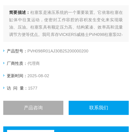
简要描述：
柱塞泵是液压系统的一个重要装置。它依靠柱塞在
缸体中往复运动，使密封工作容腔的容积发生变化来实现吸
油、压油。柱塞泵具有额定压力高、结构紧凑、效率高和流量
调节方便等优点。我司库存VICKERS威格士PVH098柱塞泵02-
306079。
产品型号：
PVH098R01AJ30B25200000200
厂商性质：
代理商
更新时间：
2025-08-02
访 问 量：
1577
产品咨询
联系我们