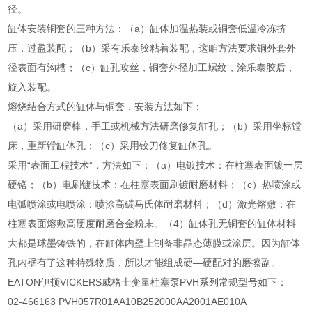
径。
缸体安装铜套的三种方法：（a）缸体加温热装或铜套低温冷冻挤
压，过盈装配；（b）采有乐泰胶粘着装配，这咱方法要求铜外套外
径表面有沟槽；（c）缸孔攻丝，铜套外径加工螺纹，涂乐泰胶后，
旋入装配。
熔烧结合方式的缸体与铜套，安装方法如下：
（a）采用研磨棒，手工或机械方法研磨修复缸孔；（b）采用坐标镗
床，重新镗缸体孔；（c）采用铰刀修复缸体孔。
采用“表面工程技术”，方法如下：（a）电镀技术：在柱塞表面镀一层
硬铬；（b）电刷镀技术：在柱塞表面刷镀耐磨材料；（c）热喷涂或
电弧喷涂或电喷涂：喷涂高碳马氏体耐磨材料；（d）激光熔敷：在
柱塞表面熔敷高硬度耐磨合金粉末。（4）缸体孔无铜套的缸体材料
大都是球墨铸铁的，在缸体内壁上制备非晶态薄膜或涂层。因为缸体
孔内壁有了这种特殊物质，所以才能组成硬—硬配对的磨擦副。
EATON伊顿VICKERS威格士变量柱塞泵PVH系列常规型号如下：
02-466163 PVH057R01AA10B252000AA2001AE010A