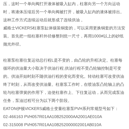
压，这时一个单向阀打开液体被吸入缸内，柱塞向另一个方向运动
时，将液体压缩后另一个单向阀被打开，被吸入缸内的液体被排出。
这种工作方式连续运动后就形成了连续供油 。
威格士VICKERS柱塞泵缸体镶装铜套的，可以采用更换铜套的方法安
装。首先把一组柱塞杆外径修整到统一尺寸，再用1000#以上的砂纸
抛光外径。
柱塞泵柱塞往复运动总行程L是不变的，由凸轮的升程决定。柱塞每
循环的供油量大小取决于供油行程,供油行程不受凸轮轴控制是可变
的。供油开始时刻不随供油行程的变化而变化。转动柱塞可改变供油
终了时刻，从而改变供油量。柱塞泵工作时，在喷油泵凸轮轴上的凸
轮与柱塞弹簧的作用下，迫使柱塞作上、下往复运动，从而完成泵油
任务，泵油过程可分为以下两个阶段。
EATON伊顿VICKERS威格士变量柱塞泵PVH系列常规型号如下：
02-466163 PVH057R01AA10B252000AA2001AE010A
02-315008 PVH057R01AA10B252000002001AB010A