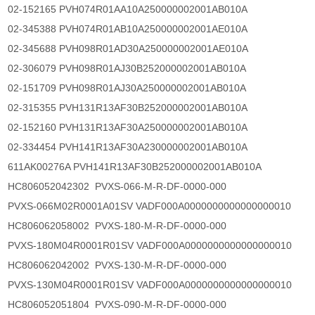
02-152165 PVH074R01AA10A250000002001AB010A
02-345388 PVH074R01AB10A250000002001AE010A
02-345688 PVH098R01AD30A250000002001AE010A
02-306079 PVH098R01AJ30B252000002001AB010A
02-151709 PVH098R01AJ30A250000002001AB010A
02-315355 PVH131R13AF30B252000002001AB010A
02-152160 PVH131R13AF30A250000002001AB010A
02-334454 PVH141R13AF30A230000002001AB010A
611AK00276A PVH141R13AF30B252000002001AB010A
HC806052042302 PVXS-066-M-R-DF-0000-000
PVXS-066M02R0001A01SV VADF000A0000000000000000010
HC806062058002 PVXS-180-M-R-DF-0000-000
PVXS-180M04R0001R01SV VADF000A0000000000000000010
HC806062042002 PVXS-130-M-R-DF-0000-000
PVXS-130M04R0001R01SV VADF000A0000000000000000010
HC806052051804 PVXS-090-M-R-DF-0000-000