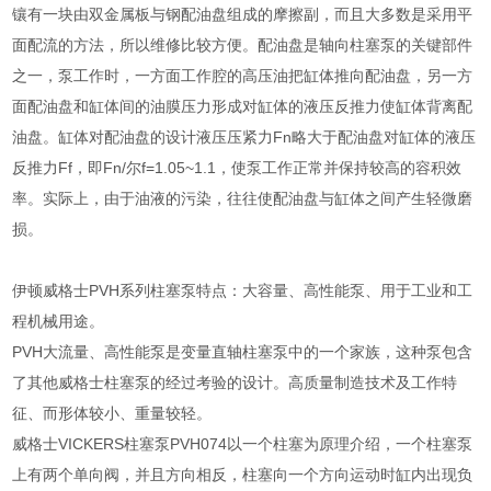
镶有一块由双金属板与钢配油盘组成的摩擦副，而且大多数是采用平
面配流的方法，所以维修比较方便。配油盘是轴向柱塞泵的关键部件
之一，泵工作时，一方面工作腔的高压油把缸体推向配油盘，另一方
面配油盘和缸体间的油膜压力形成对缸体的液压反推力使缸体背离配
油盘。缸体对配油盘的设计液压压紧力Fn略大于配油盘对缸体的液压
反推力Ff，即Fn/尔f=1.05~1.1，使泵工作正常并保持较高的容积效
率。实际上，由于油液的污染，往往使配油盘与缸体之间产生轻微磨
损。
伊顿威格士PVH系列柱塞泵特点：大容量、高性能泵、用于工业和工
程机械用途。
PVH大流量、高性能泵是变量直轴柱塞泵中的一个家族，这种泵包含
了其他威格士柱塞泵的经过考验的设计。高质量制造技术及工作特
征、而形体较小、重量较轻。
威格士VICKERS柱塞泵PVH074以一个柱塞为原理介绍，一个柱塞泵
上有两个单向阀，并且方向相反，柱塞向一个方向运动时缸内出现负