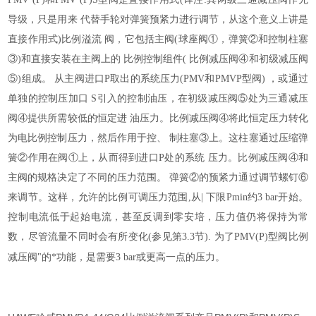
导级，只是用来 代替手轮对弹簧预紧力进行调节，从这个意义上讲是
直接作用式)比例溢流 阀，它包括主阀(球座阀①，弹簧②和控制柱塞
③)和直接安装在主阀上的 比例控制组件( 比例减压阀④和初级减压阀
⑤)组成。 从主阀进口P取出的系统压力(PMV和PMVP型阀) ，或通过
单独的控制压加口 S引入的控制油压，在初级减压阀⑤处为三通减压
阀④提供所需较低的恒定进 油压力。比例减压阀④将此恒定压力转化
为电比例控制压力，然后作用于控、 制柱塞③上。这柱塞通过压缩弹
簧②作用在阀①上，从而得到进口P处的系统 压力。比例减压阀④和
主阀的规格决定了不同的压力范围。 弹簧②的预紧力通过调节螺钉⑥
来调节。这样，允许的比例可调压力范围,从| 下限Pmin约3 bar开始。
控制电流低于起始电流，甚至反调到零安培，压力值仍将保持为常
数，尽管流量不同时会有所变化(参见第3.3节). 为了PMV(P)型阀比例
压力。
减压阀"的*功能，是需要3 bar或更高一点的