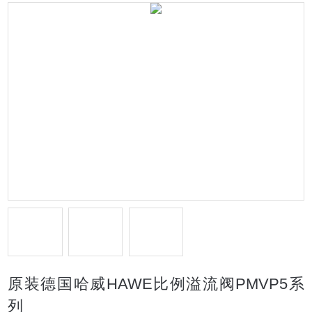
原装德国哈威HAWE比例溢流阀PMVP5系
列