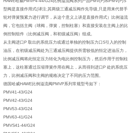
HAWE哈威PMVP4-44/G24比例溢流阀系列产品PMV(P)和PMV(P)S
型阀是直接作用式(译注;其两级三通减压阀作先导级,只是用来代替手
轮对弹簧预紧力进行调节，从这个意义上讲是直接作用式）比例溢流
阀，它包括主阀（球阀，弹簧，控制柱塞）和直接安装在主阀上的比
例控制组件（比例减压阀，和初级减压阀）组成。
从主阀进口P 取出的系统压力或通过单独的控制压力口S引入的控制
油压，在初级减压阀处为三通减压阀提供所需较低的恒定进油压力，
比例减压阀将此恒定压力转化为电比例控制压力，然后作用于控制柱
塞上，这柱塞通过压缩弹簧作用在阀上，从而得到进口P 处的系统压
力，比例减压阀和主阀的规格决定了不同的压力范围。
德国哈威HAWE比例溢流阀PMVP系列常规型号如下：
PMV41-43/G24
PMV42-43/G24
PMV53-43/G24
PMV63-41/G24
PMVS41-44/G24