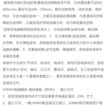
插装阀与我们所说的普通液压控制阀有所不同，它的通流量可达到1
000L/min,通径可达200～250mm。阀芯结构简单，动作灵敏，密封
性好。它的功能比较单一，主要实现液路的通或断，与普通液压控制
阀组合使用时，才能实现对系统油液方向、压力和流量的控制。
贺德克电磁阀类型按用处来分:1、方向操控阀:如单向阀、换向阀
等。用来操控液流的活动方向。2、压力操控阀:如溢流阀、减压阀、
次序阀、压力继电器等。用来操控体系的压力或用压力的大小来操控
油路的通断。3、流量操控阀:如节流阀、调速阀等。用来操控体系中
油液的流量。
按操作方法来分:手动式、机动式、电动式、液动式及电液动式。按装
置方法来分:管式、板式、法兰式、叠加式、插装式。在工程使用中液
压体系压力是一个重要的参数之一，通常首要按体系的压力需要来挑
选液压元件。
HYDAC电磁阀的-通径规格（即DN）、接口方式
1、按照现场管道内径尺寸或流量要求来确定通径（DN）尺寸。
2、接口方式，一般>DN50要选择法兰接口，≤DN50则可根据用户需