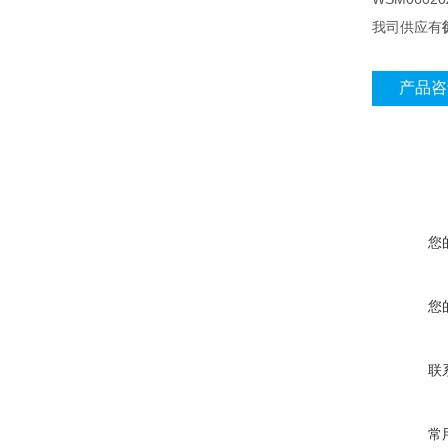
我司供应有
产品咨
您
您
联
常