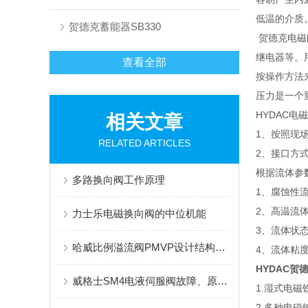
低温的介质
贺德克蓄能器SB330
贺德克电磁
继电器等。
查看全部
按操作方法
压力是一个
HYDAC电
相关文章
1、按照现
RELATED ARTICLES
2、接口方式
根据流体参
多路换向阀工作原理
1、腐蚀性
2、高温流
力士乐电磁换向阀的中位机能
3、流体状
哈威比例溢流阀PMVP设计结构简单，更容易维护和安装
4、流体粘
HYDAC贺
威格士SM4电液伺服阀故障、原因、排除
1.湿式电
2.多种电