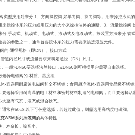
。
阀类型按用处来分:1、方向操控阀:如单向阀、换向阀等。用来操控液流的
用来操控体系的压力或用压力的大小来操控油路的通断。3、流量操控阀:
来分:手动式、机动式、电动式、液动式及电液动式。按装置方法来分:管
重要的参数之一，通常首要按体系的压力需要来挑选液压元件。
磁阀的-通径规格（即DN）、接口方式
场管道内径尺寸或流量要求来确定通径（DN）尺寸。
，一般>DN50要选择法兰接口，≤DN50则可根据用户需要自由选择。
数选择电磁阀的-材质、温度组
流体-宜选用耐腐蚀电磁阀和全不锈钢；食用超净流体-宜选用食品级不锈
体-要选择采用耐高温的电工材料和密封材料制造的电磁阀，而且要选择活
态-大至有气态，液态或混合状态。
度-通常在50cSt以下可任意选择，若超过此值，则需选用高粘度电磁阀。
德克WSM系列插装阀
的具体特性：
磁铁，寿命长，噪音小。
磁铁和电气接头可供选择。