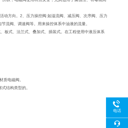
活动方向。2、压力操控阀:如溢流阀、减压阀、次序阀、压力
如节流阀、调速阀等。用来操控体系中油液的流量。
式、板式、法兰式、叠加式、插装式。在工程使用中液压体系
钢材质电磁阀。
塞式结构类型的。
电话
18080