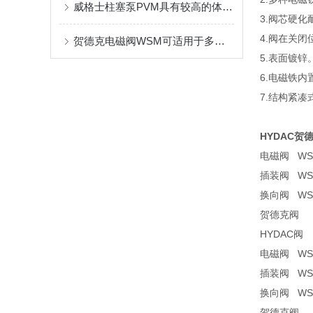
威格士柱塞泵PVM具有较高的体积效率和机械效率
3.阀芯硬
4.阀在关
贺德克电磁阀WSM可适用于多种液体和气体介质
5.表面镀锌
6.电磁铁
7.结构紧凑
HYDAC贺
电磁阀 WSM0
插装阀 WSM0
换向阀 WSM0
贺德克阀 WS
HYDAC阀 W
电磁阀 WSM0
插装阀 WSM0
换向阀 WSM0
贺德克阀 WS