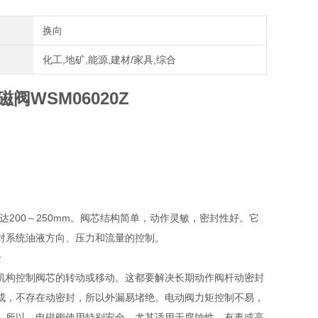
换向
化工,地矿,能源,建材/家具,综合
阀WSM06020Z
可达200～250mm。阀芯结构简单，动作灵敏，密封性好。它
对系统油液方向、压力和流量的控制。
全
机构控制阀芯的转动或移动。这都要解决长期动作阀杆动密封
成，不存在动密封，所以外漏易堵绝。电动阀力矩控制不易，
。所以，电磁阀使用特别安全，尤其适用于腐蚀性、有毒或高