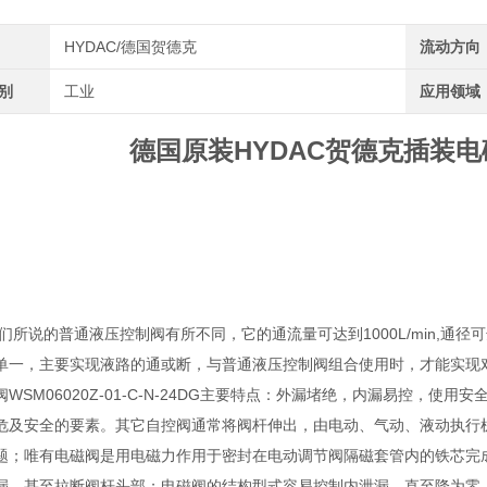
HYDAC/德国贺德克
流动方向
类别
工业
应用领域
德国原装HYDAC贺德克插装电磁
所说的普通液压控制阀有所不同，它的通流量可达到1000L/min,通径
单一，主要实现液路的通或断，与普通液压控制阀组合使用时，才能实现
WSM06020Z-01-C-N-24DG主要特点：外漏堵绝，内漏易控，使用安
危及安全的要素。其它自控阀通常将阀杆伸出，由电动、气动、液动执行
题；唯有电磁阀是用电磁力作用于密封在电动调节阀隔磁套管内的铁芯完
漏，甚至拉断阀杆头部；电磁阀的结构型式容易控制内泄漏，直至降为零