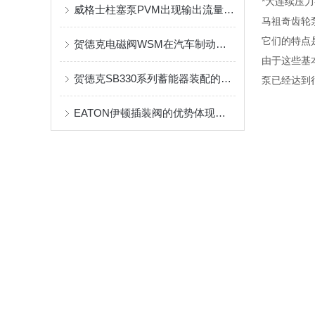
*大连续压力-
威格士柱塞泵PVM出现输出流量不足或不输出油故障的解决方法
马祖奇齿轮
它们的特点
贺德克电磁阀WSM在汽车制动系统中的作用
由于这些基
贺德克SB330系列蓄能器装配的几点注意事项
泵已经达到
EATON伊顿插装阀的优势体现在哪些方面？