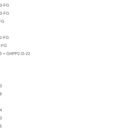
0-FG
3-FG
FG
G-FG
-FG
3 + GHPP2-D-22
0
6
4
0
5