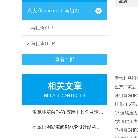
品牌
意大利marzocchi马祖奇
马祖奇ALP
马祖奇GHP
查看全部
意大利马祖奇
相关文章
生产厂家之
RELATED ARTICLES
马祖奇GHP2
排量-4.5至28.
派克柱塞泵PV在应用中具备灵活性和多样化的选择
*大连续压力-2
*大间歇压力-
哈威比例溢流阀PMVP设计结构简单，更容易维护和安装
马祖奇GHP3