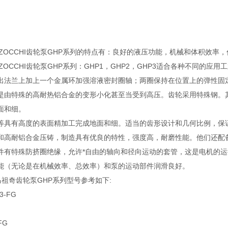
RZOCCHI齿轮泵GHP系列的特点有：良好的液压功能，机械和体积效率
ZOCCHI齿轮泵GHP系列：GHP1，GHP2，GHP3适合各种不同的应
出法兰上加上一个金属环加强溶液密封圈轴；两圈保持在位置上的弹性固
是由特殊的高耐热铝合金的变形小化甚至当受到高压。齿轮采用特殊钢。
面和细。
等具有高度的表面精加工完成地面和细。适当的齿形设计和几何比例，保
和高耐铝合金压铸，制造具有优良的特性，强度高，耐磨性能。他们还配
件有特殊防挤圈绝缘，允许*自由的轴向和径向运动的套管，这是电机的
能（无论是在机械效率、总效率）和泵的运动部件润滑良好。
chi马祖奇齿轮泵GHP系列型号参考如下:
3-FG
FG