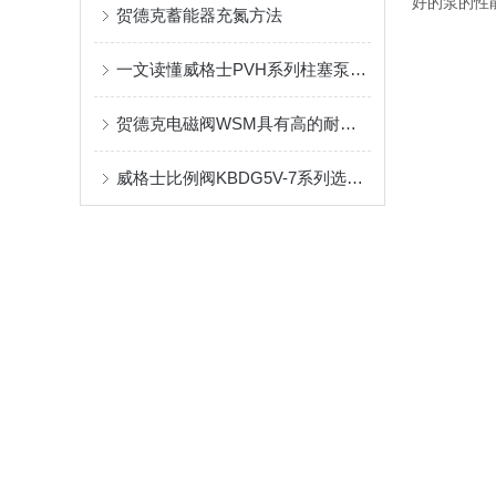
好的泵的性
贺德克蓄能器充氮方法
一文读懂威格士PVH系列柱塞泵结构组成，就是这么简单
贺德克电磁阀WSM具有高的耐用性和可靠性
威格士比例阀KBDG5V-7系列选型参考