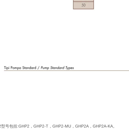
型号包括:GHP2，GHP2-T，GHP2-MU，GHP2A，GHP2A-KA。