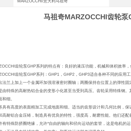
MARZOCCHI/意大利马祖奇
马祖奇MARZOCCHI齿轮泵
RZOCCHI齿轮泵GHP系列的特点有：良好的液压功能，机械和体积效率
ZOCCHI齿轮泵GHP系列：GHP1，GHP2，GHP3适合各种不同的应
出法兰上加上一个金属环加强溶液密封圈轴；两圈保持在位置上的弹性固
是由特殊的高耐热铝合金的变形小化甚至当受到高压。齿轮采用特殊钢。
面和细。
等具有高度的表面精加工完成地面和细。适当的齿形设计和几何比例，保
和高耐铝合金压铸，制造具有优良的特性，强度高，耐磨性能。他们还配
件有特殊防挤圈绝缘，允许*自由的轴向和径向运动的套管，这是电机的