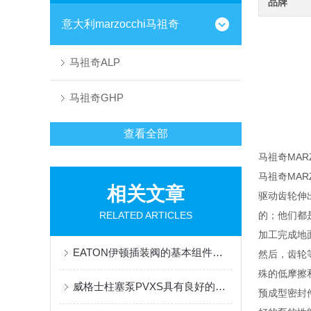
品牌
意大利marzocchi马祖奇
马祖奇ALP
马祖奇GHP
查看全部
马祖奇MA
马祖奇MAR
相关文章
驱动齿轮伸
RELATED ARTICLES
的；他们都
加工完成地
EATON伊顿插装阀的基本组件都有哪些？这篇文章告诉你
然后，齿轮
殊的低摩擦
威格士柱塞泵PVXS具有良好的耐磨性和长期稳定性
预成型密封