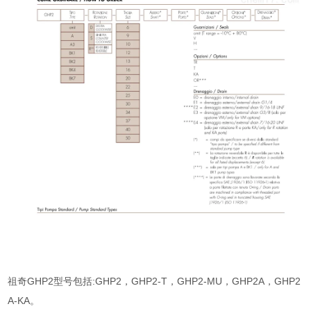
祖奇GHP2型号包括:GHP2，GHP2-T，GHP2-MU，GHP2A，GHP2
A-KA。