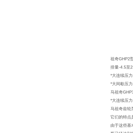
祖奇GHP2型
排量-4.5至28.
*大连续压力-2
*大间歇压力-
马祖奇GHP3
*大连续压力-
马祖奇齿轮
它们的特点
由于这些基