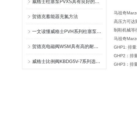
威格士柱塞泵PVXS具有良好的耐磨性和长期稳定性
马祖奇Mar
贺德克蓄能器充氮方法
高压力可达
制鞋机械等
一文读懂威格士PVH系列柱塞泵结构组成，就是这么简单
马祖奇Marz
贺德克电磁阀WSM具有高的耐用性和可靠性
GHP1: 排量
GHP2：排量 
威格士比例阀KBDG5V-7系列选型参考
GHP3：排量