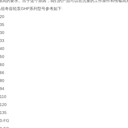
很高的要求。出于这个原因，我们的产品可以在沉重的工作条件和传输高
chi马祖奇齿轮泵GHP系列型号参考如下:
20
35
30
33
40
50
60
66
80
94
110
120
135
0-FG