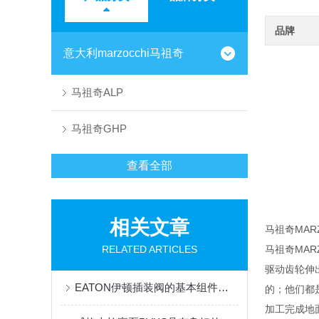
品牌
意大利marzocchi马祖奇
马祖奇ALP
马祖奇GHP
查看全部
相关文章
马祖奇MA
RELATED ARTICLES
马祖奇MAR
驱动齿轮伸
EATON伊顿插装阀的基本组件都有哪些？这篇文章告诉你
的；他们都
加工完成地