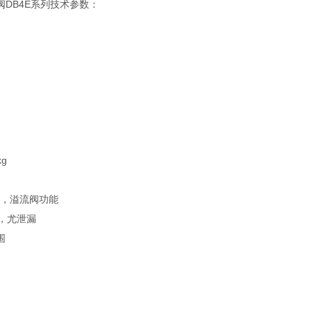
阀DB4E系列技术参数：
kg
11，溢流阀功能
口，尤泄漏
围