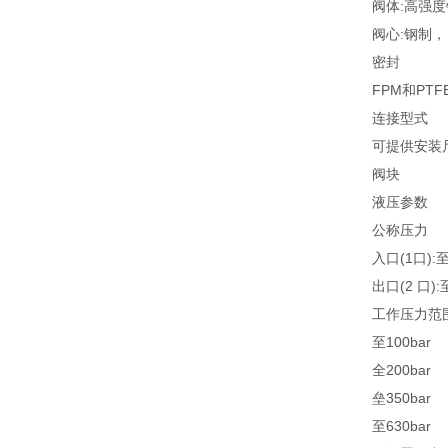
阀体:高强度
阀心:钢制，
密封
FPM和PTF
连接型式
可提供安装尺
阀块
液压参数
公称压力
入口(1口):至
出口(2 口):
工作压力范
至100bar
全200bar
垒350bar
至630bar