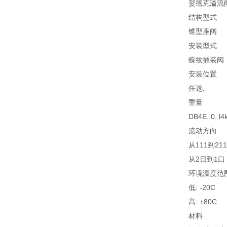
贺德克溢流
结构型式
锥型座阀
安装型式
蝶纹插装阀
安装位置
任选.
重量
DB4E..0. l4
流动方向
从111到2
从2日到1
环境温度范
低: -20C
高: +80C
材料