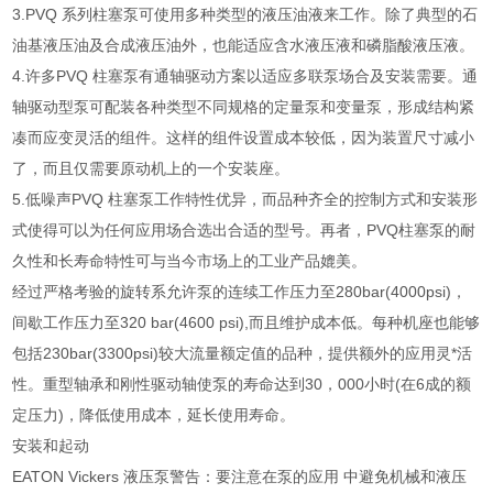
3.PVQ 系列柱塞泵可使用多种类型的液压油液来工作。除了典型的石
油基液压油及合成液压油外，也能适应含水液压液和磷脂酸液压液。
4.许多PVQ 柱塞泵有通轴驱动方案以适应多联泵场合及安装需要。通
轴驱动型泵可配装各种类型不同规格的定量泵和变量泵，形成结构紧
凑而应变灵活的组件。这样的组件设置成本较低，因为装置尺寸减小
了，而且仅需要原动机上的一个安装座。
5.低噪声PVQ 柱塞泵工作特性优异，而品种齐全的控制方式和安装形
式使得可以为任何应用场合选出合适的型号。再者，PVQ柱塞泵的耐
久性和长寿命特性可与当今市场上的工业产品媲美。
经过严格考验的旋转系允许泵的连续工作压力至280bar(4000psi)，
间歇工作压力至320 bar(4600 psi),而且维护成本低。每种机座也能够
包括230bar(3300psi)较大流量额定值的品种，提供额外的应用灵*活
性。重型轴承和刚性驱动轴使泵的寿命达到30，000小时(在6成的额
定压力)，降低使用成本，延长使用寿命。
安装和起动
EATON Vickers 液压泵警告：要注意在泵的应用 中避免机械和液压