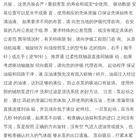
共振， 这类共振会严 / 重损害泵 的寿命和或安*全使用。 驱动数据 安
装位置可以是水平或垂 直，使用相应的壳体泄漏 口保证壳体始终充
满油液。 如果要求不同的布置，请 向您当地的伊顿代理咨询。 在安
装的几何公差处于临 界，要求特殊的公差范围， 或没有规定具体的
公差范 围等情况时，有关特殊限 制，请向伊顿工程部门咨 询。 从原
动机端看，轴旋转方 向须按照泵上的型号标 志的指向，右手 ( 顺手
针 ) 或左手 ( 逆*时针 )。推荐通 过柔性联轴器直接同轴驱 动，如果
考虑驱动轴施加 径向载荷，请向您的伊顿 代理咨询。 起动程序 保证
油箱和回路干净，液 压油液预先没有混入赃物 / 碎片。油箱注入经过
过滤 的油液，达到足够的液位， 防止在泵的吸油口有旋涡。 使用外
部的辅助泵进行冲 洗和过滤是清洗系统 的好方法。 注意：泵起动之
前，通过 高处的泄漏口给壳体加 入所使用的液压油，壳体 泄漏管须
直接连接到油 箱，并且须在低于液位 处终结。 一旦泵起动，应当有
几秒 钟的自吸，如果泵不自吸， 检查确认油箱和泵的进口 之间没有
节流，泵是按照 正确的方向旋转，没有空 气进入进油管或接头，也
要检查确认封入的气体能 够从泵的出口逃逸。 泵自吸后，拧紧未紧