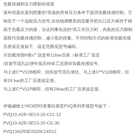
负载传感和压力限制补偿器
该补偿器在直到想要的*高值的所有压力条件下提供负载传感控制。它
响应于一个远程压力信号,自动地调整泵的流量并把出口压力保持于稍
高于负载压力的值，当达到事先设的*高工作压力时，内装的压力限制
器取代负载传感控制，减小泵的排量。不同控制方式的标准负载传感
压差设定值如下。设定范围见型号编码。
示负载传国H推r广设是有11bar压差（标准工厂设定
i含放节流孔以便年低压待命工况泄掉负载传感信号。
与上述C**V11B相同，但排放节流孔堵住。与上述C**V11B相同，但
有24 bar的工厂压差设定值。
与上述C**V11P相同，但有24bar的工厂压差设定值。
伊顿威格士VICKERS变量柱塞泵PVQ系列常规型号如下：
PVQ10-A2R-SE1S-20-C21-12
PVQ10-A2R-SE1S-20-CG-30
PVQ13A2RSE3S20C14D12