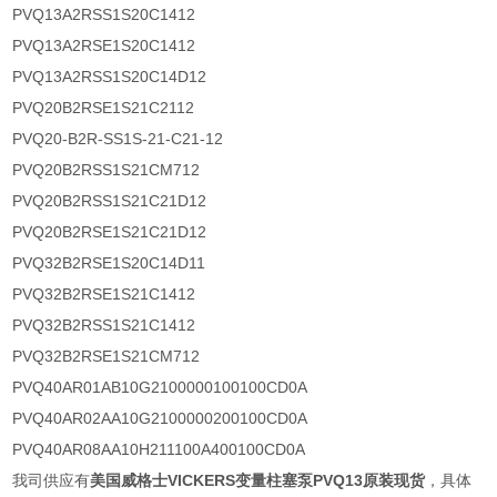
PVQ13A2RSS1S20C1412
PVQ13A2RSE1S20C1412
PVQ13A2RSS1S20C14D12
PVQ20B2RSE1S21C2112
PVQ20-B2R-SS1S-21-C21-12
PVQ20B2RSS1S21CM712
PVQ20B2RSS1S21C21D12
PVQ20B2RSE1S21C21D12
PVQ32B2RSE1S20C14D11
PVQ32B2RSE1S21C1412
PVQ32B2RSS1S21C1412
PVQ32B2RSE1S21CM712
PVQ40AR01AB10G2100000100100CD0A
PVQ40AR02AA10G2100000200100CD0A
PVQ40AR08AA10H211100A400100CD0A
我司供应有
美国威格士VICKERS变量柱塞泵PVQ13原装现货
，具体