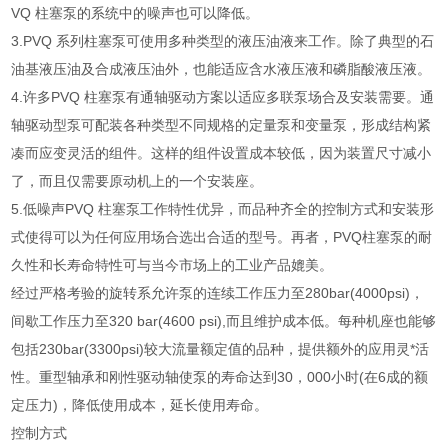
VQ 柱塞泵的系统中的噪声也可以降低。
3.PVQ 系列柱塞泵可使用多种类型的液压油液来工作。除了典型的石
油基液压油及合成液压油外，也能适应含水液压液和磷脂酸液压液。
4.许多PVQ 柱塞泵有通轴驱动方案以适应多联泵场合及安装需要。通
轴驱动型泵可配装各种类型不同规格的定量泵和变量泵，形成结构紧
凑而应变灵活的组件。这样的组件设置成本较低，因为装置尺寸减小
了，而且仅需要原动机上的一个安装座。
5.低噪声PVQ 柱塞泵工作特性优异，而品种齐全的控制方式和安装形
式使得可以为任何应用场合选出合适的型号。再者，PVQ柱塞泵的耐
久性和长寿命特性可与当今市场上的工业产品媲美。
经过严格考验的旋转系允许泵的连续工作压力至280bar(4000psi)，
间歇工作压力至320 bar(4600 psi),而且维护成本低。每种机座也能够
包括230bar(3300psi)较大流量额定值的品种，提供额外的应用灵*活
性。重型轴承和刚性驱动轴使泵的寿命达到30，000小时(在6成的额
定压力)，降低使用成本，延长使用寿命。
控制方式