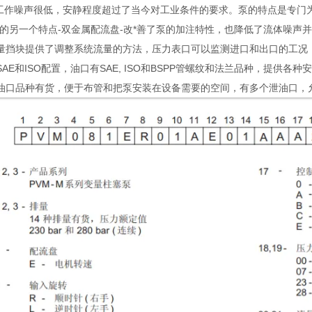
工作噪声很低，安静程度超过了当今对工业条件的要求。泵的特点是专门为
泵的另一个特点-双金属配流盘-改*善了泵的加注特性，也降低了流体噪声
量挡块提供了调整系统流量的方法，压力表口可以监测进口和出口的工况
AE和ISO配置，油口有SAE, ISO和BSPP管螺纹和法兰品种，提供各
油口品种有货，便于布管和把泵安装在设备需要的空间，有多个泄油口，