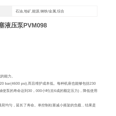
石油,地矿,能源,钢铁/金属,综合
塞液压泵PVM098
配的能力。
bar(4600 psi),而且维护成本低。每种机座也能够包括230
动轴使泵的寿命达到30，000小时(在6成的额定压力)，降低使用
载荷均匀，延长了寿命。单控制柱塞减小摇架的负载，结果是