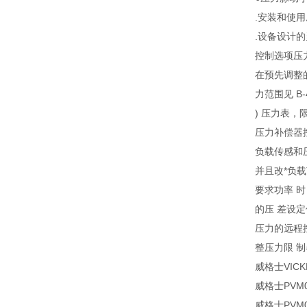
.安装和使用
.设备设计
控制选项压力
在预先调整
力范围见 B
) 压力表，
压力补偿器控制
负载传感和压
并且改*负
要求功率 
的压 差设定
压力的远程
整压力限 制
威格士VIC
威格士PVM04
威格士PVM01