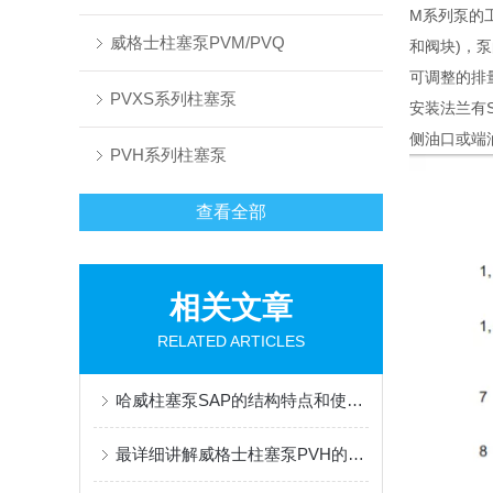
M系列泵的
威格士柱塞泵PVM/PVQ
和阀块)，
可调整的排
PVXS系列柱塞泵
安装法兰有S
侧油口或端
PVH系列柱塞泵
查看全部
相关文章
RELATED ARTICLES
哈威柱塞泵SAP的结构特点和使用维护方式
最详细讲解威格士柱塞泵PVH的优点与型号，一目了然