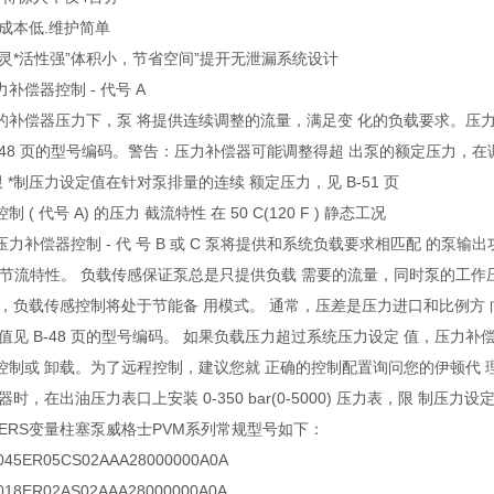
成本低.维护简单
的灵*活性强”体积小，节省空间”提开无泄漏系统设计
补偿器控制 - 代号 A
的补偿器压力下，泵 将提供连续调整的流量，满足变 化的负载要求。压力
-48 页的型号编码。警告：压力补偿器可能调整得超 出泵的额定压力，在调整压
限 *制压力设定值在针对泵排量的连续 额定压力，见 B-51 页
 ( 代号 A) 的压力 截流特性 在 50 C(120 F ) 静态工况
力补偿器控制 - 代 号 B 或 C 泵将提供和系统负载要求相匹配 的泵
载节流特性。 负载传感保证泵总是只提供负载 需要的流量，同时泵的工作
时，负载传感控制将处于节能备 用模式。 通常，压差是压力进口和比例方
值见 B-48 页的型号编码。 如果负载压力超过系统压力设定 值，压力
控制或 卸载。为了远程控制，建议您就 正确的控制配置询问您的伊顿代 
器时，在出油压力表口上安装 0-350 bar(0-5000) 压力表，限 制压力
KERS变量柱塞泵威格士PVM系列常规型号如下：
5ER05CS02AAA28000000A0A
8ER02AS02AAA28000000A0A