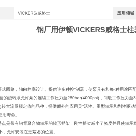
VICKERS/威格士
应用领域
钢厂用伊顿VICKERS威格士柱
开式回路，轴向柱塞设计。提供许多种控*制器，使泵具有和每-种用途匹
的旋转系允许泵的连续工作压力至280bar(4000psi)，间歇工作压力至320 
00psi)较大流量额定值的品种，提供额外的应用灵*活性。重型轴承和刚性驱
使用寿命。
特点是带有钢背聚合物轴承的鞍形摇架，刚性摇架减小了挠度并且使轴承
小，允许安装在更紧凑的位置。