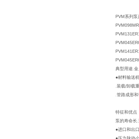
PVM系列
PVM098MR
PVM131ER
PVM045ER0
PVM141ER
PVM045ER0
典型用途.
●材料输送
.装载/卸
.管路成形和
特征和优点
泵的寿命长
●进口和出
●压力脉动