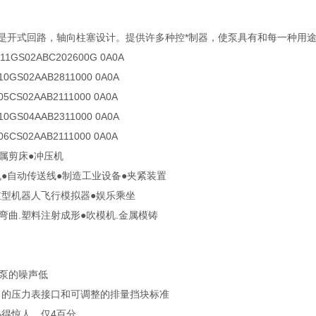
泵是开式回路，轴向柱塞设计。提供许多种控*制器，使泵具有和每一种用
11GS02ABC202600G 0A0A
10GS02AAB2811000 0A0A
5CS02AAB2111000 0A0A
10GS04AAB2311000 0A0A
6CS02AAB2111000 0A0A
金属剪床●冲压机
机●自动传送线●制造工业设备●夹紧装置
载重型机器人飞行模拟器●娱乐乘坐
弯曲.塑料注射成形●吹模机.金属模铸
.泵的噪声低
口的压力表接口和可调整的排量挡块标准
小得惊人，仅4百分