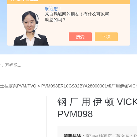
欢迎您！
来自局域网的朋友！有什么可以帮
助您的吗？
万福乐...
士柱塞泵PVM/PVQ
> PVM098ER10GS02BYA28000001钢厂用伊顿V
钢厂用伊顿VIC
PVM098
简要描述：
直轴向柱塞泵（英文名：Pi