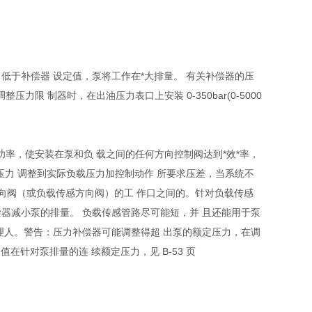
低于补偿器 设定值，泵将工作在*大排量。 有关补偿器的压
力限 制器时，在出油压力表口上安装 0-350bar(0-5000
输出功率，使安装在泵和负 载之间的任何方向控制阀达到*效*率，
压力 调整到实际负载压力加控制动作 所要求压差，当系统不
 向阀（或负载传感方向阀）的工 作口之间的。针对负载传感
补偿器减小泵的排量。 负载传感管路尽可能短，并 且还能用于泵
理人。警告：压力补偿器可能调整得超 出泵的额定压力，在调
设定值在针对泵排量的连 续额定压力，见 B-53 页