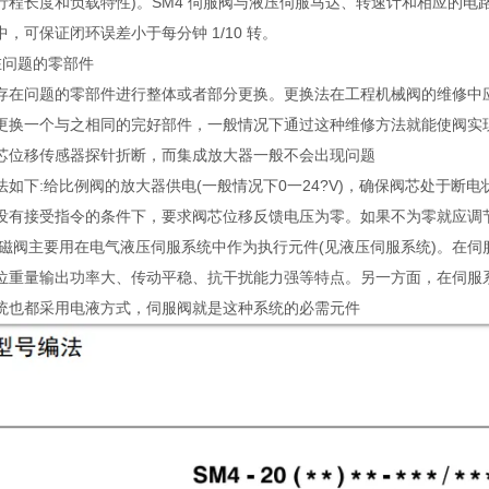
行程长度和负载特性)。SM4 伺服阀与液压伺服马达、转速计和相应的
，可保证闭环误差小于每分钟 1/10 转。
在问题的零部件
存在问题的零部件进行整体或者部分更换。更换法在工程机械阀的维修中
更换一个与之相同的完好部件，一般情况下通过这种维修方法就能使阀实
芯位移传感器探针折断，而集成放大器一般不会出现问题
如下:给比例阀的放大器供电(一般情况下0一24?V)，确保阀芯处于断电状
没有接受指令的条件下，要求阀芯位移反馈电压为零。如果不为零就应调
RS电磁阀主要用在电气液压伺服系统中作为执行元件(见液压伺服系统)。
位重量输出功率大、传动平稳、抗干扰能力强等特点。另一方面，在伺服
统也都采用电液方式，伺服阀就是这种系统的必需元件