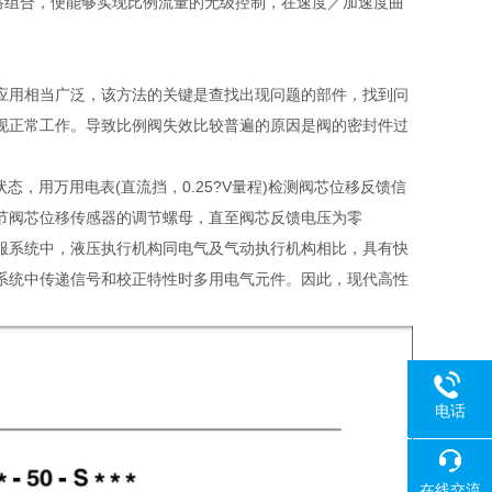
电路组合，便能够实现比例流量的无级控制，在速度／加速度曲
应用相当广泛，该方法的关键是查找出现问题的部件，找到问
现正常工作。导致比例阀失效比较普遍的原因是阀的密封件过
态，用万用电表(直流挡，0.25?V量程)检测阀芯位移反馈信
节阀芯位移传感器的调节螺母，直至阀芯反馈电压为零
在伺服系统中，液压执行机构同电气及气动执行机构相比，具有快
系统中传递信号和校正特性时多用电气元件。因此，现代高性
电话
18080
在线交流