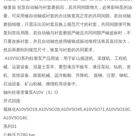
修复齿 轮泵自动轴与衬套磨损后，其共同间隙增大，必将影响泵的油
量。可采用修自动轴或衬套的办法恢复其正常的共同间隙。若自动轴
磨损细微，只需压出旧衬套后换上规范尺寸的衬套，共同间隙便可恢
复到答应局限。若自动轴与衬套磨损严峻且共同间隙严峻超标时，不
只要改换衬套，并且自动轴也使用镀铬或振动堆焊法将其直径加大，
然后再磨削到规范尺寸，恢复与衬套的共同要求。
A10VSO系列柱塞泵产品用途：用于矿山掘进机、采煤机、工程机
械、运梁设备、混凝土泵车、重型液压平板车、液压泵站、钻机、发
机、造纸设备、路面机械、远洋船舶、升降机、 炼钢、注塑、钢铝、
石油设备、矿山机械、缠绕机等设备中。
轴向柱塞变量泵A10V（S）O
开式回路
规格化A10VSO18,A10VSO28,A10VSO45,A10VSO71,A10VSO100,
A10VSO140.
系列31
公称压力280 bar