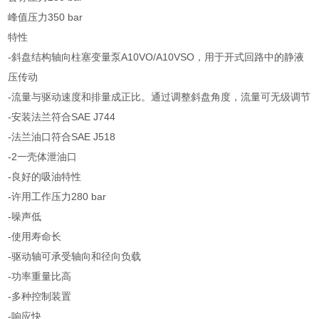
峰值压力350 bar
特性
-斜盘结构轴向柱塞变量泵A10VO/A10VSO，用于开式回路中的静液
压传动
-流量与驱动速度和排量成正比。通过调整斜盘角度，流量可无级调节
-安装法兰符合SAE J744
-法兰油口符合SAE J518
-2一壳体泄油口
-良好的吸油特性
-许用工作压力280 bar
-噪声低
-使用寿命长
-驱动轴可承受轴向和径向负载
-功率重量比高
-多种控制装置
-响应快