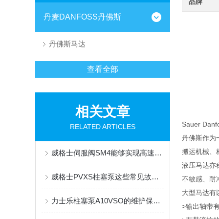
品牌
丹麦DANFOSS丹佛斯
丹佛斯马达
查看全部
相关文章
Sauer D
RELATED ARTICLES
丹佛斯作为
搬运机械、
威格士伺服阀SM4能够实现高速、准确的运动控制
液压马达亦
威格士PVXS柱塞泵这些常见故障，教你怎么处理
不敏感、耐
大型马达有
力士乐柱塞泵A10VSO的维护保养小技巧分享
>输出轴带