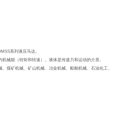
VW,OMSS系列液压马达。
的机械能（转矩和转速）。液体是传递力和运动的介质。
械、煤矿机械、矿山机械、冶金机械、船舶机械、石油化工、
roduct SAUER DANFOSS 液压马达系列