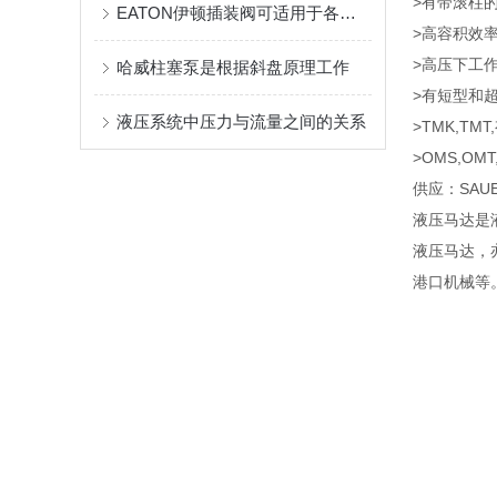
>有带滚柱
EATON伊顿插装阀可适用于各种高压大流量系统
>高容积效
>高压下工
哈威柱塞泵是根据斜盘原理工作
>有短型和
液压系统中压力与流量之间的关系
>TMK,T
>OMS,O
供应：SAUE
液压马达是
液压马达，
港口机械等
SAUER-D
丹佛斯现在
•T-系列:
•O-系列:
•V-系列:
OMS315,