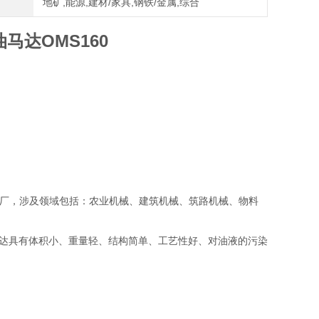
地矿,能源,建材/家具,钢铁/金属,综合
马达OMS160
机厂，涉及领域包括：农业机械、建筑机械、筑路机械、物料
马达具有体积小、重量轻、结构简单、工艺性好、对油液的污染