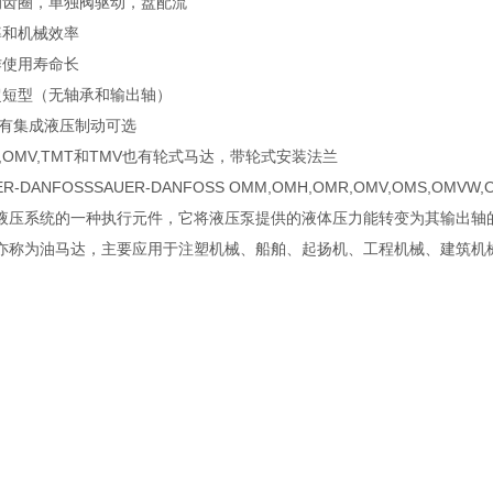
的齿圈，单独阀驱动，盘配流
率和机械效率
作使用寿命长
超短型（无轴承和输出轴）
MT,有集成液压制动可选
MT,OMV,TMT和TMV也有轮式马达，带轮式安装法兰
R-DANFOSSSAUER-DANFOSS OMM,OMH,OMR,OMV,OMS,OM
液压系统的一种执行元件，它将液压泵提供的液体压力能转变为其输出轴
亦称为油马达，主要应用于注塑机械、船舶、起扬机、工程机械、建筑机
。
ANFOSS产品汇总：摆线马达,比例阀,转向器,闭式柱塞泵,柱塞马达等。 Item P
有三类摆线马达可以选择：
强劲的输出扭矩
灵活多变的选项
核心的解决方案
OMP50,151F0506丹佛斯液压马达的技术参数