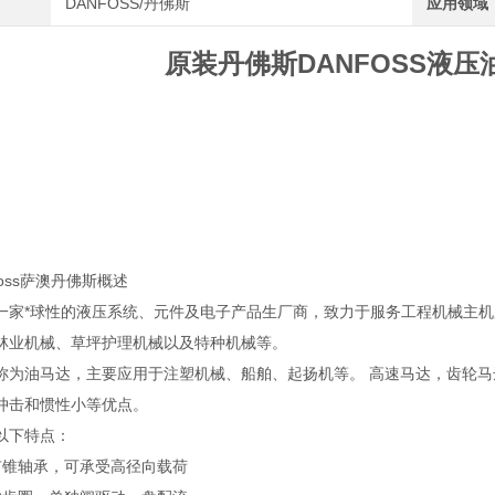
DANFOSS/丹佛斯
应用领域
原装丹佛斯DANFOSS液压油
anfoss萨澳丹佛斯概述
一家*球性的液压系统、元件及电子产品生厂商，致力于服务工程机械主
林业机械、草坪护理机械以及特种机械等。
称为油马达，主要应用于注塑机械、船舶、起扬机等。 高速马达，齿轮
冲击和惯性小等优点。
以下特点：
有锥轴承，可承受高径向载荷