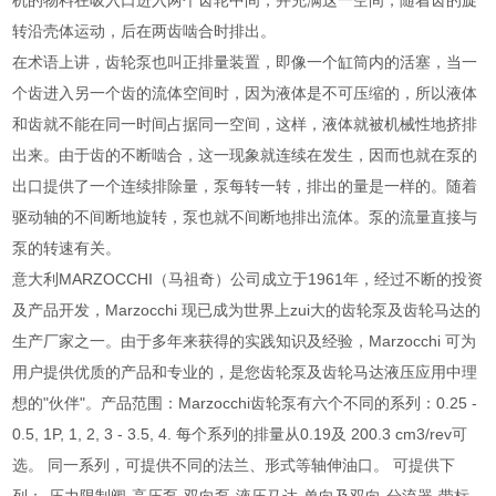
机的物料在吸入口进入两个齿轮中间，并充满这一空间，随着齿的旋
转沿壳体运动，后在两齿啮合时排出。
在术语上讲，齿轮泵也叫正排量装置，即像一个缸筒内的活塞，当一
个齿进入另一个齿的流体空间时，因为液体是不可压缩的，所以液体
和齿就不能在同一时间占据同一空间，这样，液体就被机械性地挤排
出来。由于齿的不断啮合，这一现象就连续在发生，因而也就在泵的
出口提供了一个连续排除量，泵每转一转，排出的量是一样的。随着
驱动轴的不间断地旋转，泵也就不间断地排出流体。泵的流量直接与
泵的转速有关。
意大利MARZOCCHI（马祖奇）公司成立于1961年，经过不断的投资
及产品开发，Marzocchi 现已成为世界上zui大的齿轮泵及齿轮马达的
生产厂家之一。由于多年来获得的实践知识及经验，Marzocchi 可为
用户提供优质的产品和专业的，是您齿轮泵及齿轮马达液压应用中理
想的"伙伴"。产品范围：Marzocchi齿轮泵有六个不同的系列：0.25 -
0.5, 1P, 1, 2, 3 - 3.5, 4. 每个系列的排量从0.19及 200.3 cm3/rev可
选。 同一系列，可提供不同的法兰、形式等轴伸油口。 可提供下