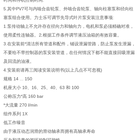
时间和停机控制时间.
5.其中PV7可与内啮合齿轮泵、外啮合齿轮泵、轴向柱塞泵和径向柱
塞泵组合使用。力士乐可调节先导式叶片泵安装注意事项:
1.泵传动轴上不允许存在径向力和轴向力，电机和泵必须精确对准，
使用柔性连轴器。⒉根据工作条件调节液压油箱的有效容量。
3.在安装前*清洁所有管道和配件，铺设泄漏管路，防止泵发生泄漏，
不要给不带控制器的泵安装管道，在任何情况下都不能直接回吸泄漏
及回流的油液。
4.安装前请再三阅读安装说明书(以上几点不可忽视)
规格 14 ... 150
机座大小 10、16、25、40、63 和 100
公称压力*高 160 bar
*大流量 270 l/min
组件系列 1X
低工作噪音
由于液压动态润滑的滑动轴承而拥有高轴承寿命