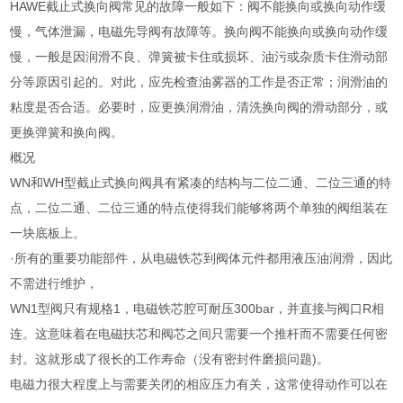
HAWE截止式换向阀常见的故障一般如下：阀不能换向或换向动作缓
慢，气体泄漏，电磁先导阀有故障等。换向阀不能换向或换向动作缓
慢，一般是因润滑不良、弹簧被卡住或损坏、油污或杂质卡住滑动部
分等原因引起的。对此，应先检查油雾器的工作是否正常；润滑油的
粘度是否合适。必要时，应更换润滑油，清洗换向阀的滑动部分，或
更换弹簧和换向阀。
概况
WN和WH型截止式换向阀具有紧凑的结构与二位二通、二位三通的特
点，二位二通、二位三通的特点使得我们能够将两个单独的阀组装在
一块底板上。
·所有的重要功能部件，从电磁铁芯到阀体元件都用液压油润滑，因此
不需进行维护，
WN1型阀只有规格1，电磁铁芯腔可耐压300bar，并直接与阀口R相
连。这意味着在电磁扶芯和阀芯之间只需要一个推杆而不需要任何密
封。这就形成了很长的工作寿命（没有密封件磨损问题)。
电磁力很大程度上与需要关闭的相应压力有关，这常使得动作可以在