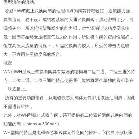
类型流体的流动。
哈威HAWE截止式换向阀的性能特点为阀芯行程较短，通流能力强，
换向迅速，易于设计成结构紧凑的大通径换向阀；滑动密封面少，泄
漏损失小，所以抗污染和粉尘的能力强，对气源的过滤精度要求较
低；因阀芯始终受压缩空气压力的作用，所以换向阀的密封性能好，
但在高压大流量的情况下，所需的换向力较大，所受的冲击力也较
大，不宜用在灵敏度高的场合。
概况
WN和WH型截止式换向阀具有紧凑的结构与二位二通、二位三通的特
点，二位二通、二位三通的特点使得我们能够将两个单独的阀组装在
一块底板上。
·所有的重要功能部件，从电磁铁芯到阀体元件都用液压油润滑，因此
不需进行维护，
此外，对WN型截止式换向阀，还可提供有二位四通滑阀式换向阀的
功能的阀（ pmax = 300bar )
WH型阀的特点是电磁铁芯和阀体元件之间的推杆，它的自身形状和