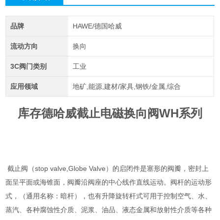
品牌
HAWE/德国哈威
流动方向
换向
3C阀门类别
工业
应用领域
地矿,能源,建材/家具,钢铁/金属,综合
库存德哈威截止电磁换向阀WH系列
截止阀（stop valve,Globe Valve）的启闭件是塞形的阀瓣，密封上
面呈平面或海锥面，阀瓣沿阀座的中心线作直线运动。阀杆的运动形
式，（通用名称：暗杆），也有升降旋转杆式可用于控制空气、水、
蒸汽、各种腐蚀性介质、泥浆、油品、液态金属和放射性介质等各种