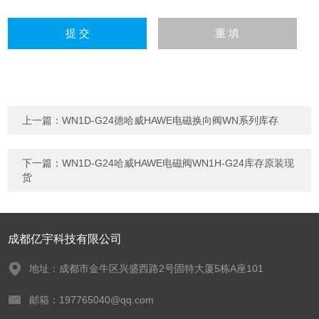
上一篇：
WN1D-G24德哈威HAWE电磁换向阀WN系列库存
下一篇：
WN1D-G24哈威HAWE电磁阀WN1H-G24库存原装现
货
成都亿宇科技有限公司
地址：成都市金牛区兴盛西路2号固特大厦5栋A座101
邮箱：197765040@qq.com