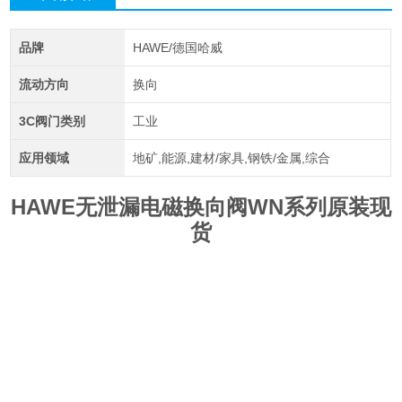
品牌
HAWE/德国哈威
流动方向
换向
3C阀门类别
工业
应用领域
地矿,能源,建材/家具,钢铁/金属,综合
HAWE无泄漏电磁换向阀WN系列原装现
货