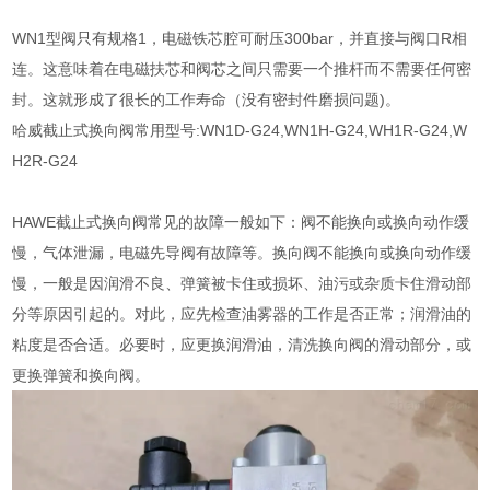
WN1型阀只有规格1，电磁铁芯腔可耐压300bar，并直接与阀口R相
连。这意味着在电磁扶芯和阀芯之间只需要一个推杆而不需要任何密
封。这就形成了很长的工作寿命（没有密封件磨损问题)。
哈威截止式换向阀常用型号:WN1D-G24,WN1H-G24,WH1R-G24,W
H2R-G24
HAWE截止式换向阀常见的故障一般如下：阀不能换向或换向动作缓
慢，气体泄漏，电磁先导阀有故障等。换向阀不能换向或换向动作缓
慢，一般是因润滑不良、弹簧被卡住或损坏、油污或杂质卡住滑动部
分等原因引起的。对此，应先检查油雾器的工作是否正常；润滑油的
粘度是否合适。必要时，应更换润滑油，清洗换向阀的滑动部分，或
更换弹簧和换向阀。