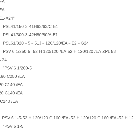
/EA
/EA
/E1-X24"
L41/150-3-41H63/63/C-E1
L41/300-3-42H80/80/A-E1
SL61/320－5－51J－120/120/EA－E2－G24
 6 1/250-5 -52 H 120/120 /EA-52 H 120/120 /EA-ZPL 53 -41 H 
G 24
SV 6 1/260-5
 160 C250 /EA
20 C140 /EA
20 C140 /EA
 C140 /EA
 6 1-5-52 H 120/120 C 160 /EA -52 H 120/120 C 160 /EA -52 H 12
PSV 6 1-5