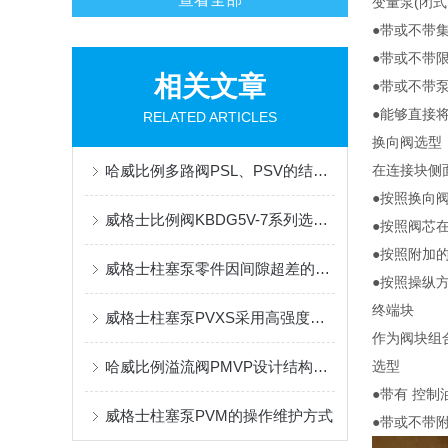
变量泵(闭
●带或不带
●带或不带
相关文章
●带或不带泵
●能够直接
RELATED ARTICLES
换向阀选型
哈威比例多路阀PSL、PSV的结构是怎样的呢
在连接块侧
●按照换向
威格士比例阀KBDG5V-7系列选型参考
●按照阀芯
●按照附加
威格士柱塞泵零件因间隙超差的解决方法
●按照操纵
终端块
威格士柱塞泵PVXS采用高强度材料和先进的密封技术
作为阀块组
哈威比例溢流阀PMVP设计结构简单，更容易维护和安装
选型
●带有 控
威格士柱塞泵PVM的操作维护方式
●带或不带附