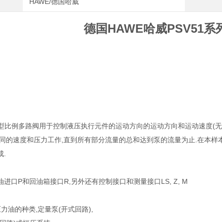
HAWE/德国哈威
德国HAWE哈威PSV51
SV 型比例多路阀用于控制液压执行元件的运动方向的运动方向和运动速度(无
.同的速度和压力工作,直到所有部分流量的总和达到泵的流量为止.在本
.
进口P和回油箱接口R,另外还有控制接口和测量接口LS, Z, M
力油的种类,定量泵(开式回路),