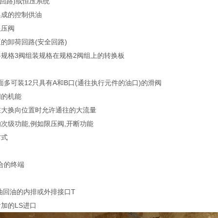
式回路)或恒压系统
集成的控制供油
限压阀
的卸荷回路(安全回路)
将规格3阀组装规格在规格2阀组上的转换板
面多可装12只具有A和B口(通往执行元件的油口)的滑阀
阀的机能
在大换向位置时允许通往的大流量
的次级功能,例如限压阀,开断功能
方式
合的终端
制油回油的内排或外排接口T
加的LS进口